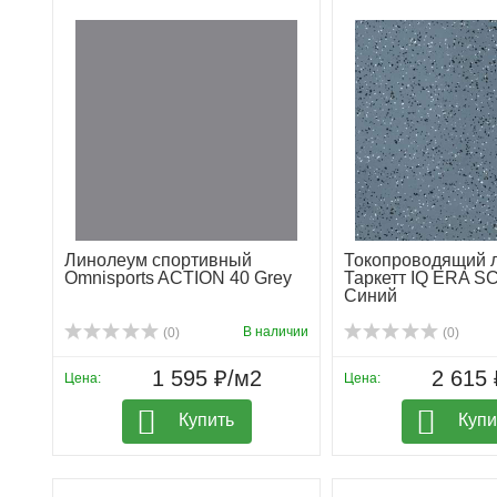
Линолеум спортивный
Токопроводящий 
Omnisports ACTION 40 Grey
Таркетт IQ ERA S
Синий
В наличии
(0)
(0)
1 595 ₽/м2
2 615 
Цена:
Цена:
Купить
Купи