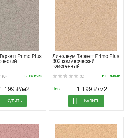
аркетт Primo Plus
Линолеум Таркетт Primo Plus
рческий
302 коммерческий
гомогенный
В наличии
В наличии
(0)
(0)
1 199 ₽/м2
1 199 ₽/м2
Цена:
Купить
Купить