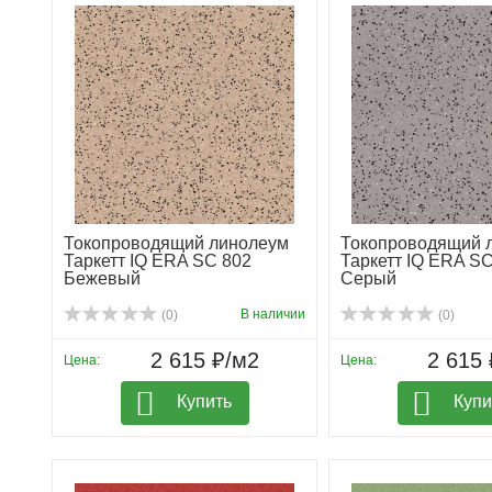
Токопроводящий линолеум
Токопроводящий 
Таркетт IQ ERA SC 802
Таркетт IQ ERA S
Бежевый
Серый
В наличии
(0)
(0)
2 615 ₽/м2
2 615 
Цена:
Цена:
Купить
Купи