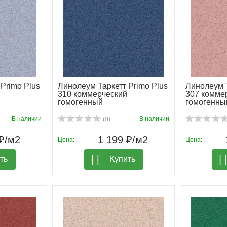
Primo Plus
Линолеум Таркетт Primo Plus
Линолеум Т
310 коммерческий
307 комме
гомогенный
гомогенны
В наличии
В наличии
(0)
₽/м2
1 199 ₽/м2
Цена:
Цена:
ть
Купить