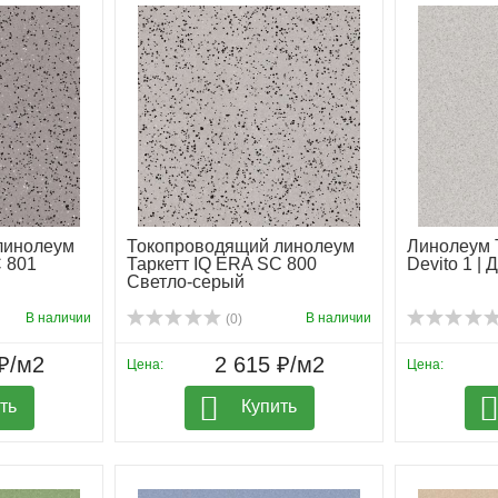
линолеум
Токопроводящий линолеум
Линолеум T
C 801
Таркетт IQ ERA SC 800
Devito 1 | 
Светло-серый
В наличии
В наличии
(0)
₽/м2
2 615 ₽/м2
Цена:
Цена:
ть
Купить