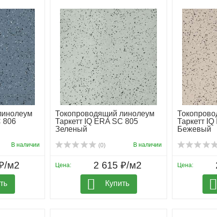
линолеум
Токопроводящий линолеум
Токопрово
C 806
Таркетт IQ ERA SC 805
Таркетт IQ
Зеленый
Бежевый
В наличии
В наличии
(0)
₽/м2
2 615 ₽/м2
Цена:
Цена:
ть
Купить