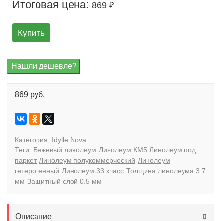
Итоговая цена:
869 ₽
Купить
869 руб.
Категория:
Idylle Nova
Теги:
Бежевый линолеум
Линолеум КМ5
Линолеум под
паркет
Линолеум полукоммерческий
Линолеум
гетерогенный
Линолеум 33 класс
Толщина линолеума 3.7
мм
Защитный слой 0.5 мм
Описание