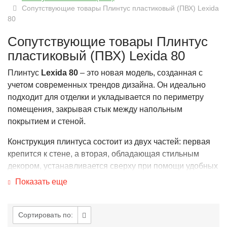
Сопутствующие товары Плинтус пластиковый (ПВХ) Lexida
80
Сопутствующие товары Плинтус
пластиковый (ПВХ) Lexida 80
Плинтус
Lexida 80
– это новая модель, созданная с
учетом современных трендов дизайна. Он идеально
подходит для отделки и укладывается по периметру
помещения, закрывая стык между напольным
покрытием и стеной.
Конструкция плинтуса состоит из двух частей: первая
крепится к стене, а вторая, обладающая стильным
декором, устанавливается сверху при помощи удобных
защелок. Мягкий обрезиненный край не только придает
Показать еще
эстетичный вид, но и эффективно защищает от
попадания влаги и пыли между полом и стенами.
Сортировать по:
Кроме того, между двумя частями предусмотрены