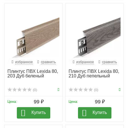
кабель-каналы, что позволяет скрыть и аккуратно
проложить компьютерные, телевизионные и прочие
кабели, обеспечивая порядок и удобство в
использовании.
С разнообразием цветов и современных дизайнов,
плинтус Lexida 80 легко впишется в любой интерьер,
подчеркивая стиль вашего помещения и гармонируя с
большинством напольных покрытий.
избранное
сравнить
избранное
сравнить
Плинтус ПВХ Lexida 80,
Плинтус ПВХ Lexida 80,
203 Дуб беленый
210 Дуб пепельный
(0)
(0)
99 ₽
99 ₽
Цена:
Цена:
Купить
Купить