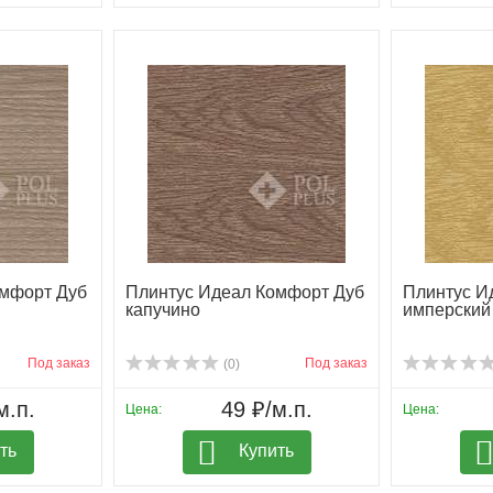
омфорт Дуб
Плинтус Идеал Комфорт Дуб
Плинтус И
капучино
имперский
Под заказ
Под заказ
(0)
м.п.
49 ₽/м.п.
Цена:
Цена:
ть
Купить