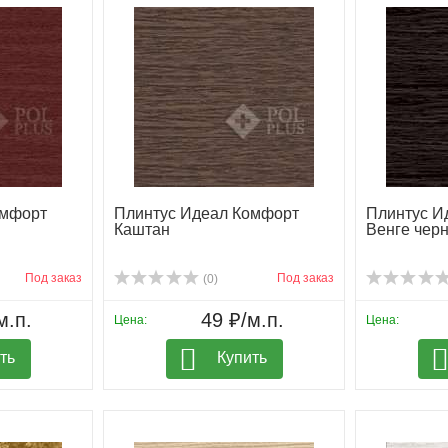
омфорт
Плинтус Идеал Комфорт
Плинтус И
Каштан
Венге чер
Под заказ
Под заказ
(0)
м.п.
49 ₽/м.п.
Цена:
Цена:
ть
Купить