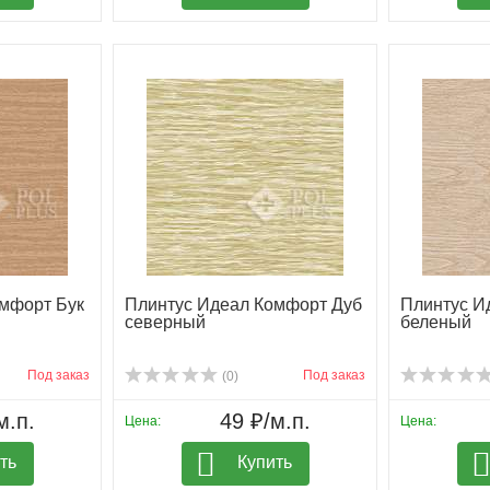
мфорт Бук
Плинтус Идеал Комфорт Дуб
Плинтус И
северный
беленый
Под заказ
Под заказ
(0)
м.п.
49 ₽/м.п.
Цена:
Цена:
ть
Купить