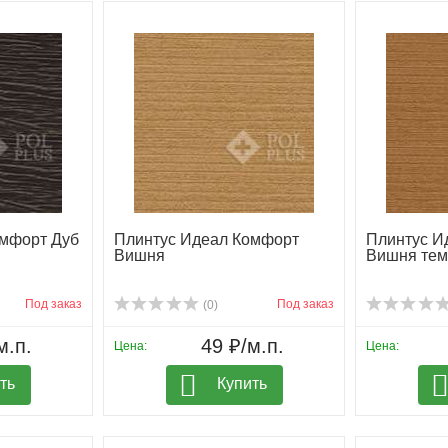
омфорт Дуб
Плинтус Идеал Комфорт
Плинтус И
Вишня
Вишня тем
Под заказ
Под заказ
(0)
м.п.
49 ₽/м.п.
Цена:
Цена:
ть
Купить