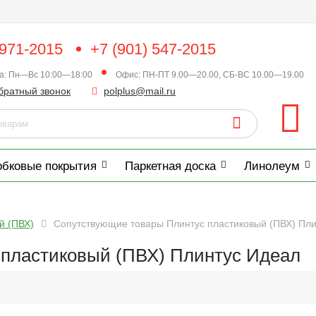
 971-2015
+7 (901) 547-2015
ка: Пн—Вс 10:00—18:00
Офис: ПН-ПТ 9.00—20.00, СБ-ВС 10.00—19.00
братный звонок
polplus@mail.ru
обковые покрытия
Паркетная доска
Линолеум
й (ПВХ)
Сопутствующие товары Плинтус пластиковый (ПВХ) Пл
пластиковый (ПВХ) Плинтус Идеал