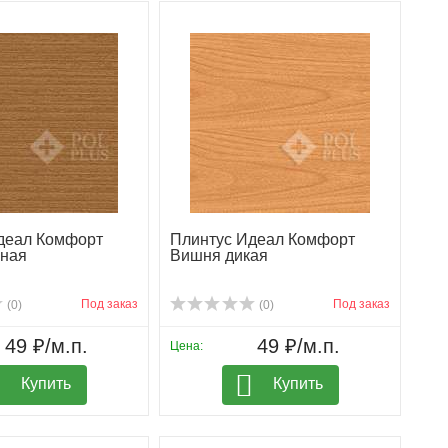
деал Комфорт
Плинтус Идеал Комфорт
ная
Вишня дикая
Под заказ
Под заказ
(0)
(0)
49 ₽/м.п.
49 ₽/м.п.
Цена:
Купить
Купить