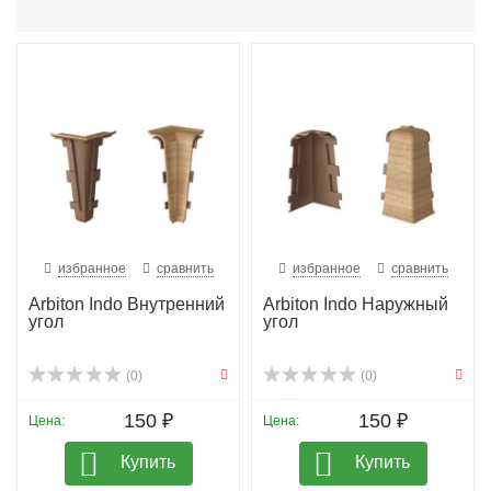
бугорки и впадины и ускоряет процесс установки.
Монтаж плинтуса легок и прост. Возможные варианты
крепления: дюбеля, скобы, двусторонний скотч, клей.
Он устойчив к бытовой химии, на 100% водостойкий, не
обесцвечивается и не притягивает пыль. Не требует
специального ухода, достаточно просто протирать.
Срок эксплуатации плинтуса из ПВХ намного
превышает срок службы деревянного аналога.
избранное
сравнить
избранное
сравнить
Arbiton Indo Внутренний
Arbiton Indo Наружный
угол
угол
(0)
(0)
150 ₽
150 ₽
Цена:
Цена:
Купить
Купить