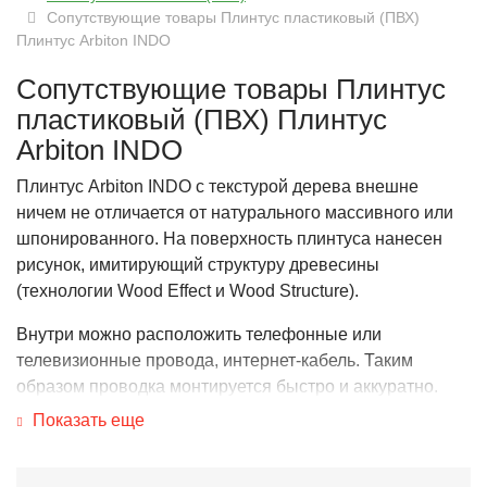
Сопутствующие товары Плинтус пластиковый (ПВХ)
Плинтус Arbiton INDO
Сопутствующие товары Плинтус
пластиковый (ПВХ) Плинтус
Arbiton INDO
Плинтус Arbiton INDO с текстурой дерева внешне
ничем не отличается от натурального массивного или
шпонированного. На поверхность плинтуса нанесен
рисунок, имитирующий структуру древесины
(технологии Wood Effect и Wood Structure).
Внутри можно расположить телефонные или
телевизионные провода, интернет-кабель. Таким
образом проводка монтируется быстро и аккуратно.
Показать еще
Плинтус Arbiton (Арбитон) сделан с резиновым краем,
который плотно прилегает к стене, что позволяет
игнорировать незначительные дефекты стен, такие как