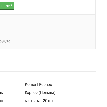
OVA 70
Korner | Корнер
ль
Корнер (Польша)
но
мин.заказ 20 шт.