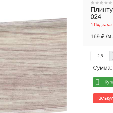
Плинту
024
Под заказ
/м.
169 ₽
Сумма:
Куп
Кальку