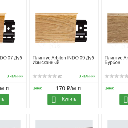
NDO 07 Дуб
Плинтус Arbiton INDO 09 Дуб
Плинтус Ar
Изысканный
Бурбон
В наличии
В наличии
(0)
м.п.
170 ₽/м.п.
Цена:
Цена:
ть
Купить