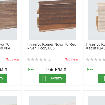
va 70
Плинтус Korner Nova 70 Red
Плинтус Ko
во 004
River Hicory 006
Хаски 014
Под заказ
Под заказ
(0)
м.п.
169 ₽/м.п.
Цена:
Цена:
ть
Купить