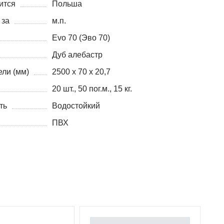
ится
Польша
 за
м.п.
Evo 70 (Эво 70)
Дуб алебастр
ли (мм)
2500 х 70 х 20,7
20 шт., 50 пог.м., 15 кг.
ть
Водостойкий
ПВХ