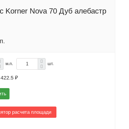
с Korner Nova 70 Дуб алебастр
п.
м.п.
шт.
422.5 ₽
ить
лятор расчета площади