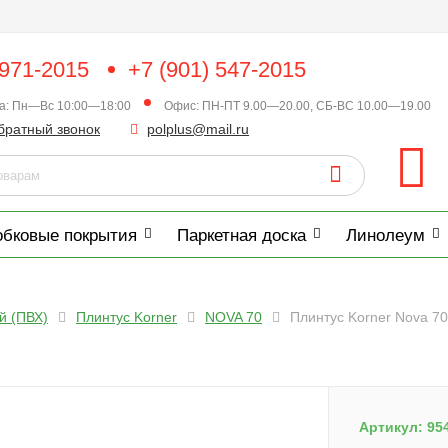
 971-2015
+7 (901) 547-2015
ка: Пн—Вс 10:00—18:00
Офис: ПН-ПТ 9.00—20.00, СБ-ВС 10.00—19.00
братный звонок
polplus@mail.ru
обковые покрытия
Паркетная доска
Линолеум
й (ПВХ)
Плинтус Korner
NOVA 70
Плинтус Korner Nova 70
Артикул:
95