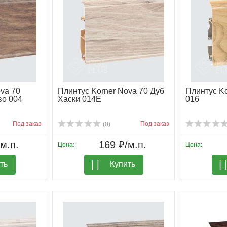
va 70
Плинтус Korner Nova 70 Дуб
Плинтус Ko
во 004
Хаски 014Е
016
Под заказ
Под заказ
(0)
м.п.
169 ₽/м.п.
Цена:
Цена:
ть
Купить