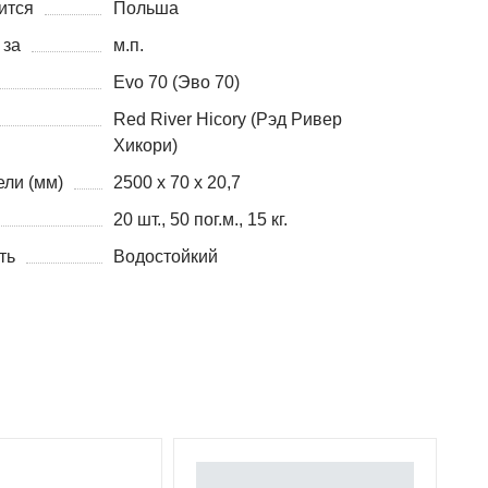
ится
Польша
 за
м.п.
Evo 70 (Эво 70)
Red River Hicory (Рэд Ривер
Хикори)
ли (мм)
2500 х 70 х 20,7
20 шт., 50 пог.м., 15 кг.
ть
Водостойкий