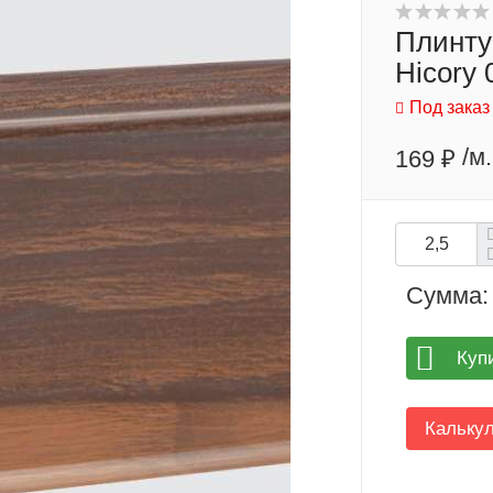
Плинту
Hicory 
Под заказ
/м.
169 ₽
Сумма:
Куп
Кальку