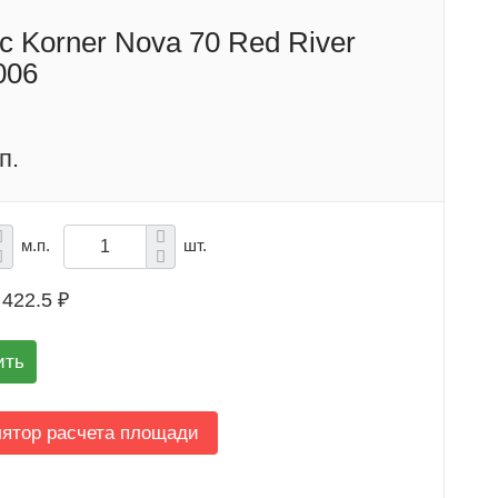
с Korner Nova 70 Red River
006
п.
м.п.
шт.
422.5 ₽
ить
лятор расчета площади