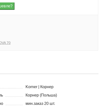
OVA 70
Korner | Корнер
ль
Корнер (Польша)
но
мин.заказ 20 шт.