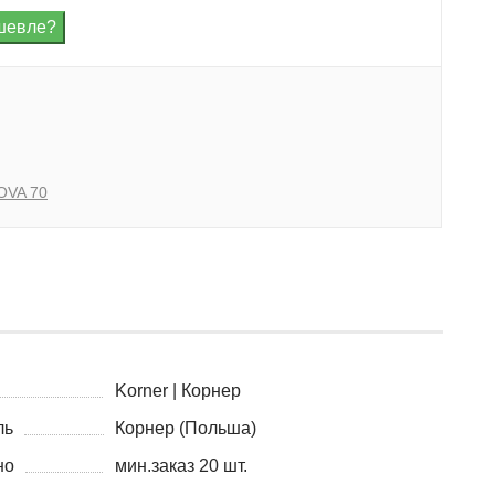
OVA 70
Korner | Корнер
ль
Корнер (Польша)
но
мин.заказ 20 шт.