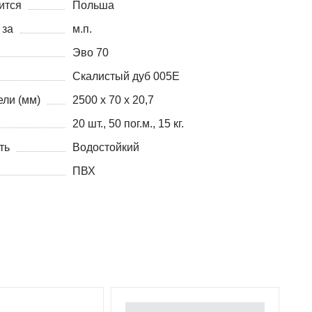
ится
Польша
 за
м.п.
Эво 70
Скалистый дуб 005Е
ли (мм)
2500 х 70 х 20,7
20 шт., 50 пог.м., 15 кг.
ть
Водостойкий
ПВХ