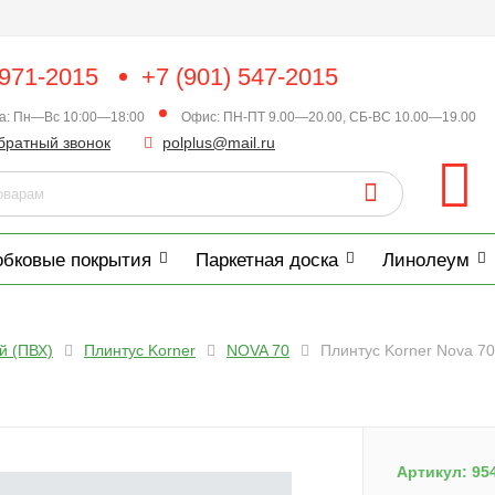
 971-2015
+7 (901) 547-2015
ка: Пн—Вс 10:00—18:00
Офис: ПН-ПТ 9.00—20.00, СБ-ВС 10.00—19.00
братный звонок
polplus@mail.ru
обковые покрытия
Паркетная доска
Линолеум
й (ПВХ)
Плинтус Korner
NOVA 70
Плинтус Korner Nova 7
Артикул:
95