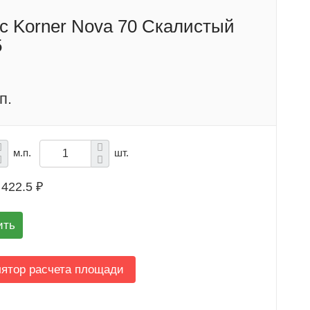
с Korner Nova 70 Скалистый
5
п.
м.п.
шт.
422.5 ₽
ить
лятор расчета площади