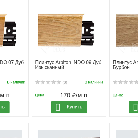
NDO 07 Дуб
Плинтус Arbiton INDO 09 Дуб
Плинтус Ar
Изысканный
Бурбон
В наличии
В наличии
(0)
м.п.
170 ₽/м.п.
Цена:
Цена:
ть
Купить