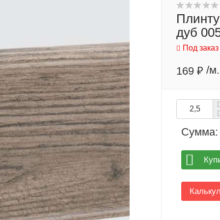
Плинту
дуб 00
Под заказ
/м.
169 ₽
Сумма:
Куп
Кальку