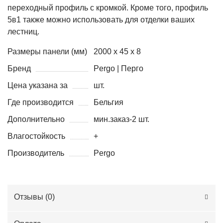
переходный
профиль
с
кромкой
.
Кроме
того,
профиль
5в1
также
можно
использовать
для
отделки
ваших
лестниц
.
Размеры панели (мм)
2000 х 45 х 8
Бренд
Pergo | Перго
Цена указана за
шт.
Где производится
Бельгия
Дополнительно
мин.заказ-2 шт.
Влагостойкость
+
Производитель
Pergo
Отзывы (
0
)