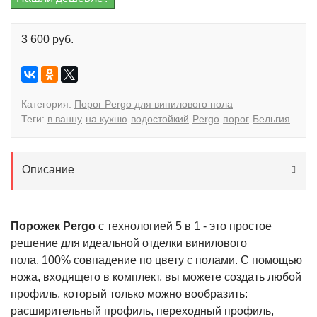
3 600 руб.
Категория:
Порог Pergo для винилового пола
Теги:
в ванну
на кухню
водостойкий
Pergo
порог
Бельгия
Описание
Порожек Pergo
с
технологией
5
в
1
- это
простое
решение
для
идеальной
отделки
винилового
пола
.
100% совпадение по цвету с полами.
С
помощью
ножа
, входящего в комплект,
вы
можете
создать
любой
профиль
, который только можно
вообразить
:
расширительный
профиль
,
переходный
профиль
,