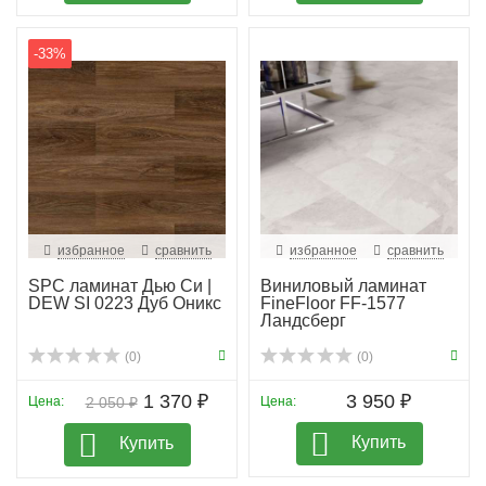
-33%
избранное
сравнить
избранное
сравнить
SPC ламинат Дью Си |
Виниловый ламинат
DEW SI 0223 Дуб Оникс
FineFloor FF-1577
Ландсберг
(0)
(0)
1 370 ₽
3 950 ₽
Цена:
2 050 ₽
Цена:
Купить
Купить