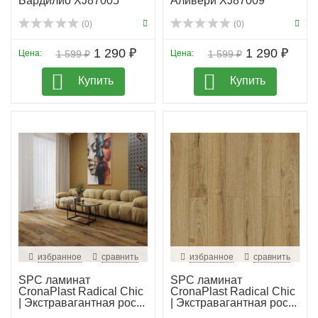
Бардилио XJ87005
Аливери XJ87009
(0)
(0)
1 290 ₽
1 290 ₽
Цена:
1 599 ₽
Цена:
1 599 ₽
Купить
Купить
избранное
сравнить
избранное
сравнить
SPC ламинат
SPC ламинат
CronaPlast Radical Chic
CronaPlast Radical Chic
| Экстравагантная рос...
| Экстравагантная рос...