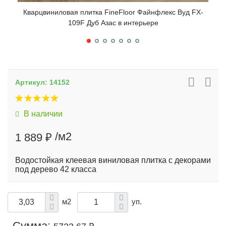
Кварцвиниловая плитка FineFloor Файнфлекс Вуд FX-
Ква
109F Дуб Азас в интерьере
Артикул:
14152
В наличии
/м2
1 889 ₽
Водостойкая клеевая виниловая плитка с декорами
под дерево 42 класса
м2
уп.
Сумма: