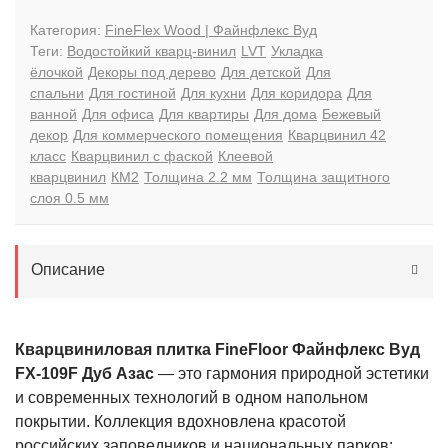
Категория:
FineFlex Wood | Файнфлекс Вуд
Теги:
Водостойкий кварц-винил
LVT
Укладка
ёлочкой
Декоры под дерево
Для детской
Для
спальни
Для гостиной
Для кухни
Для коридора
Для
ванной
Для офиса
Для квартиры
Для дома
Бежевый
декор
Для коммерческого помещения
Кварцвинил 42
класс
Кварцвинил с фаской
Клеевой
кварцвинил
КМ2
Толщина 2.2 мм
Толщина защитного
слоя 0.5 мм
Описание
Кварцвиниловая плитка FineFloor Файнфлекс Вуд
FX-109F Дуб Азас
— это гармония природной эстетики
и современных технологий в одном напольном
покрытии. Коллекция вдохновлена красотой
российских заповедников и национальных парков: