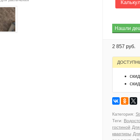
для увеличения
Кальку
2 857 руб.
ДОСТУПН
скид
скид
Категория:
S
Теги:
Водосто
гостиной
Для
квартиры
Дл