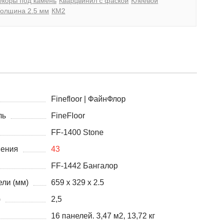
екоры под камень
Кварцвинил с фаской
Клеевой
олщина 2.5 мм
КМ2
Finefloor | ФайнФлор
ль
FineFloor
FF-1400 Stone
нения
43
FF-1442 Бангалор
ли (мм)
659 x 329 x 2.5
)
2,5
16 панелей. 3,47 м2, 13,72 кг