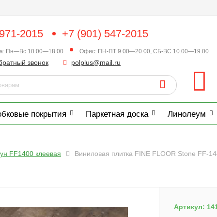
 971-2015
+7 (901) 547-2015
ка: Пн—Вс 10:00—18:00
Офис: ПН-ПТ 9.00—20.00, СБ-ВС 10.00—19.00
братный звонок
polplus@mail.ru
обковые покрытия
Паркетная доска
Линолеум
оун FF1400 клеевая
Виниловая плитка FINE FLOOR Stone FF-14
Артикул:
14