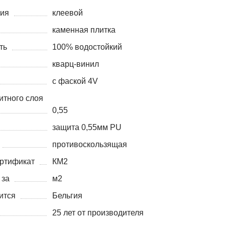
ния
клеевой
каменная плитка
ть
100% водостойкий
кварц-винил
с фаской 4V
итного слоя
0,55
защита 0,55мм PU
противоскользящая
ртификат
КМ2
 за
м2
ится
Бельгия
25 лет от производителя