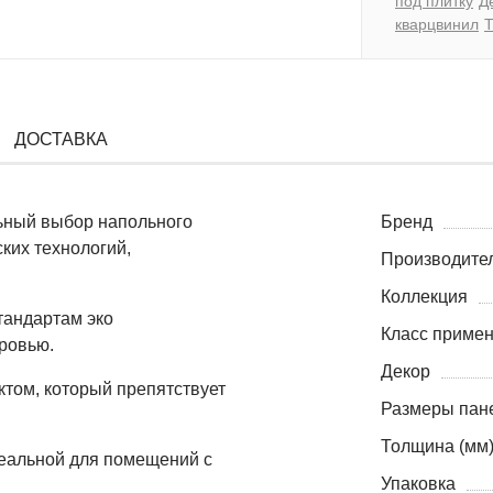
под плитку
Д
кварцвинил
Т
ДОСТАВКА
ный выбор напольного
Бренд
ких технологий,
Производите
Коллекция
тандартам эко
Класс приме
оровью.
Декор
том, который препятствует
Размеры пане
Толщина (мм
идеальной для помещений с
Упаковка