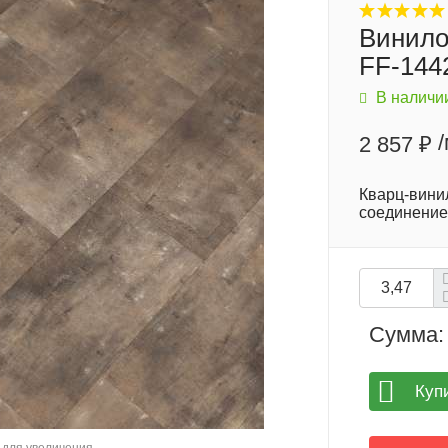
Винило
FF-144
В наличи
2 857 ₽
Кварц-вини
соединение
Сумма:
Куп