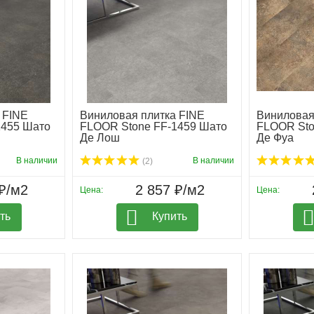
 FINE
Виниловая плитка FINE
Виниловая
1455 Шато
FLOOR Stone FF-1459 Шато
FLOOR Sto
Де Лош
Де Фуа
В наличии
В наличии
(2)
₽/м2
2 857 ₽/м2
Цена:
Цена:
ть
Купить