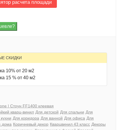
лятор расчета площади
ЫЕ СКИДКИ
ка 10% от 20 м2
ка 15 % от 40 м2
tone | Стоун FF1400 клеевая
йкий кварц-винил
Для детской
Для спальни
Для
 кухни
Для коридора
Для ванной
Для офиса
Для
я дома
Коричневый декор
Кварцвинил 43 класс
Декоры