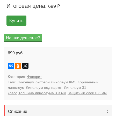
Итоговая цена:
699 ₽
Купить
699 руб.
Категория:
Фаворит
Теги:
Линолеум бытовой
Линолеум КМ5
Коричневый
линолеум
Линолеум под паркет
Линолеум 31
класс
Толщина линолеума 3.3 мм
Защитный слой 0.3 мм
Описание