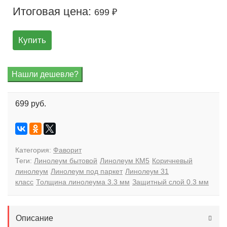
Итоговая цена:
699 ₽
Купить
699 руб.
Категория:
Фаворит
Теги:
Линолеум бытовой
Линолеум КМ5
Коричневый
линолеум
Линолеум под паркет
Линолеум 31
класс
Толщина линолеума 3.3 мм
Защитный слой 0.3 мм
Описание