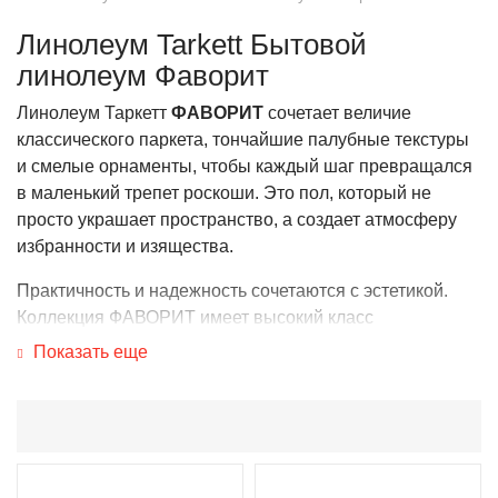
Линолеум Tarkett Бытовой
линолеум Фаворит
Линолеум Таркетт
ФАВОРИТ
сочетает величие
классического паркета, тончайшие палубные текстуры
и смелые орнаменты, чтобы каждый шаг превращался
в маленький трепет роскоши. Это пол, который не
просто украшает пространство, а создает атмосферу
избранности и изящества.
Практичность и надежность сочетаются с эстетикой.
Коллекция ФАВОРИТ имеет высокий класс
износостойкости 31, усиленный защитный слой с лаком
Показать еще
Extreme Protection и повышенную стойкость к
воздействию ножек мебели и каблуков.
Антистатические свойства и экологический сертификат
"Листок жизни" делают этот пол безопасным выбором
для дома и общественных зон. Дополнительная основа