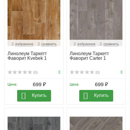
ухода
- Экологический сертификат "Листок жизни"
ФАВОРИТ — это не просто покрытие, это
пригласительный билет в мир утонченной роскоши и
надежности. Выберите пол для тех, кто знаком с
избранное
сравнить
избранное
сравнить
истинной ценностью комфорта.
Линолеум Таркетт
Линолеум Таркетт
Фаворит Kvebek 1
Фаворит Carter 1
(0)
(0)
699 ₽
699 ₽
Цена:
Цена:
Купить
Купить