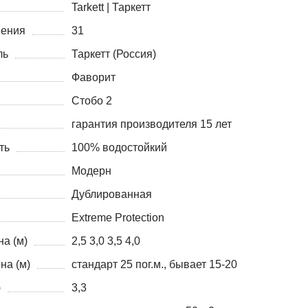
Tarkett | Таркетт
нения
31
ль
Таркетт (Россия)
Фаворит
Стобо 2
гарантия производителя 15 лет
ть
100% водостойкий
Модерн
Дублированная
Extreme Protection
а (м)
2,5 3,0 3,5 4,0
на (м)
стандарт 25 пог.м., бывает 15-20
)
3,3