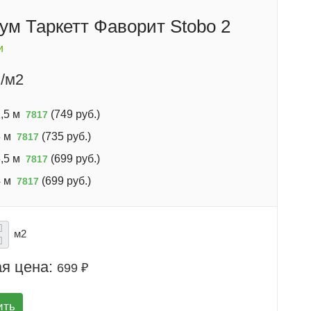
ум Таркетт Фаворит Stobo 2
и
/м2
,5 м
(
749 руб.
)
7817
 м
(
735 руб.
)
7817
,5 м
(
699 руб.
)
7817
 м
(
699 руб.
)
7817
м2
я цена:
699 ₽
ить