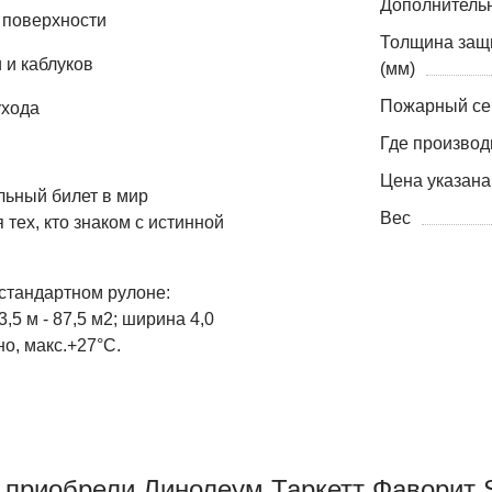
Дополнитель
и поверхности
Толщина защ
 и каблуков
(мм)
Пожарный се
ухода
Где производ
Цена указана
льный билет в мир
Вес
тех, кто знаком с истинной
стандартном рулоне:
3,5 м - 87,5 м2; ширина 4,0
о, макс.+27°С.
 приобрели Линолеум Таркетт Фаворит S