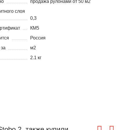
но
продажа рулонами от 50 м2
итного слоя
0,3
ртификат
КМ5
ится
Россия
 за
м2
2.1 кг
tobo 2, также купили