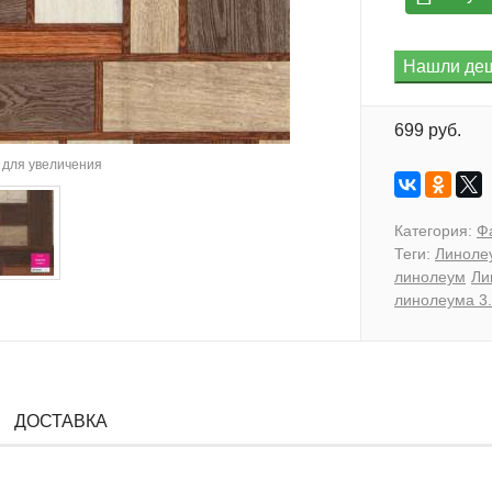
699 руб.
для увеличения
Категория:
Ф
Теги:
Линоле
линолеум
Ли
линолеума 3
ДОСТАВКА