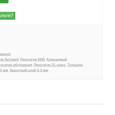
аворит
ум бытовой
Линолеум КМ5
Коричневый
нолеум абстракция
Линолеум 31 класс
Толщина
.3 мм
Защитный слой 0.3 мм