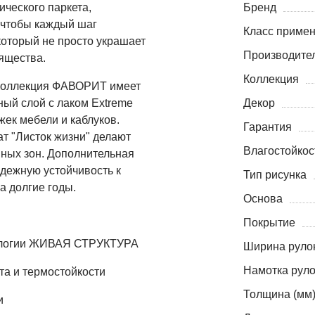
ического паркета,
Бренд
 чтобы каждый шаг
Класс приме
который не просто украшает
Производите
зящества.
Коллекция
. Коллекция ФАВОРИТ имеет
ный слой с лаком Extreme
Декор
жек мебели и каблуков.
Гарантия
ат "Листок жизни" делают
Влагостойкос
ных зон. Дополнительная
адежную устойчивость к
Тип рисунка
а долгие годы.
Основа
Покрытие
хнологии ЖИВАЯ СТРУКТУРА
Ширина рулон
Намотка руло
та и термостойкости
Толщина (мм
и