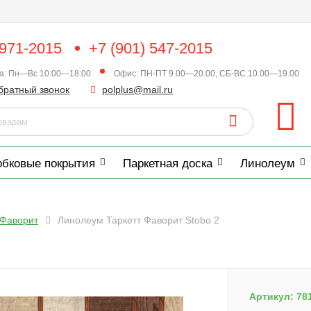
 971-2015
+7 (901) 547-2015
ка: Пн—Вс 10:00—18:00
Офис: ПН-ПТ 9.00—20.00, СБ-ВС 10.00—19.00
братный звонок
polplus@mail.ru
обковые покрытия
Паркетная доска
Линолеум
Фаворит
Линолеум Таркетт Фаворит Stobo 2
Артикул:
78