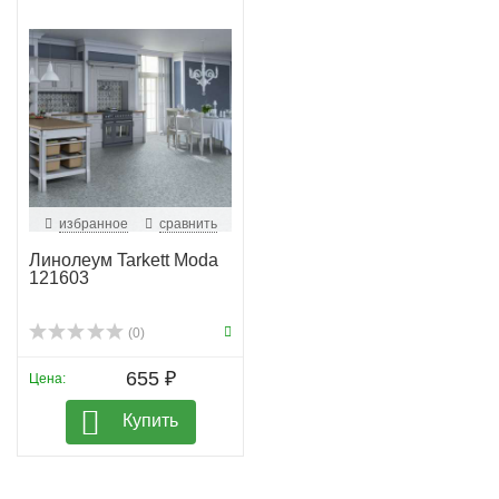
долговечности
- Экологичная сертификация: Green book и «Листок
жизни»
- Современный и универсальный дизайн с
абстрактным чипсовым узором
Линолеум Таркетт MODA – это практичное, красивое и
экологичное покрытие, которое станет идеальной
основой пола в любых условиях.
избранное
сравнить
Линолеум Tarkett Moda
121603
(0)
655 ₽
Цена:
Купить