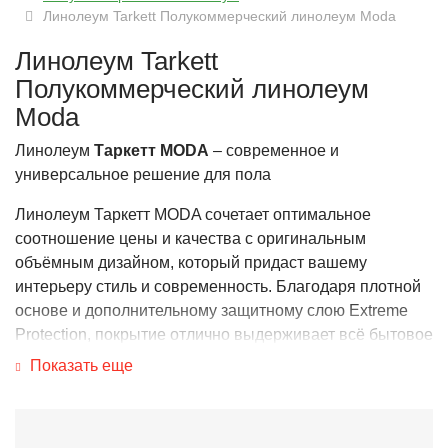
Линолеум Tarkett Полукоммерческий линолеум Moda
Линолеум Tarkett
Полукоммерческий линолеум
Moda
Линолеум
Таркетт MODA
– современное и
универсальное решение для пола
Линолеум Таркетт MODA сочетает оптимальное
соотношение цены и качества с оригинальным
объёмным дизайном, который придаст вашему
интерьеру стиль и современность. Благодаря плотной
основе и дополнительному защитному слою Extreme
Protection, покрытие отлично выдерживает всё бытовое
и офисное воздействие – устойчиво к ножкам мебели,
Показать еще
каблукам и другим нагрузкам.
Коллекция представлена в разнообразных интересных
расцветках с абстрактным чипсовым узором, а также