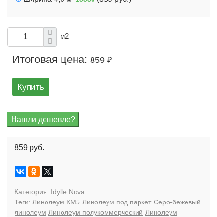
м2
Итоговая цена:
859 ₽
Купить
859 руб.
Категория:
Idylle Nova
Теги:
Линолеум КМ5
Линолеум под паркет
Серо-бежевый
линолеум
Линолеум полукоммерческий
Линолеум