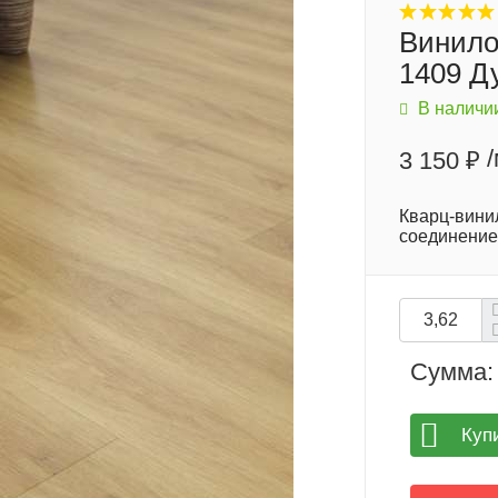
Винило
1409 Д
В наличи
3 150 ₽
Кварц-вини
соединение
Сумма:
Куп