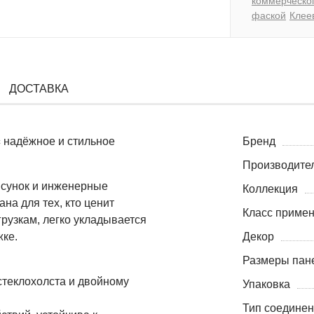
коммерческо
фаской
Клее
ДОСТАВКА
с
надёжное и стильное
Бренд
Производите
исунок и инженерные
Коллекция
на для тех, кто ценит
Класс приме
грузкам, легко укладывается
жке.
Декор
Размеры пане
стеклохолста и двойному
Упаковка
Тип соедине