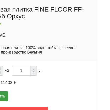
вая плитка FINE FLOOR FF-
уб Орхус
и
/м2
ловая плитка, 100% водостойкая, клеевое
 производство Бельгия
м2
уп.
11403 ₽
ить