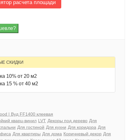
лятор расчета площади
ЫЕ СКИДКИ
ка 10% от 20 м2
ка 15 % от 40 м2
ood | Вуд FF1400 клеевая
йкий кварц-винил
LVT
Декоры под дерево
Для
спальни
Для гостиной
Для кухни
Для коридора
Для
офиса
Для квартиры
Для дома
Коричневый декор
Для