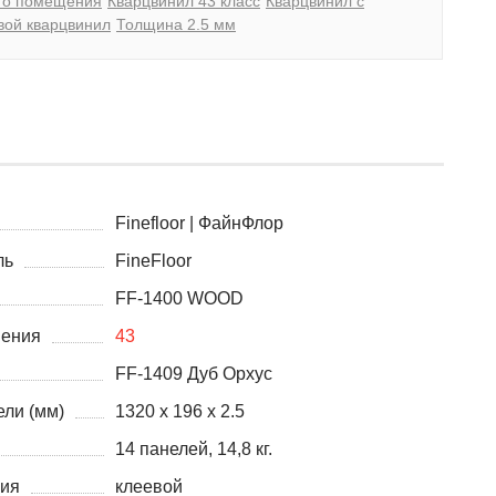
го помещения
Кварцвинил 43 класс
Кварцвинил с
вой кварцвинил
Толщина 2.5 мм
Finefloor | ФайнФлор
ль
FineFloor
FF-1400 WOOD
нения
43
FF-1409 Дуб Орхус
ли (мм)
1320 x 196 x 2.5
14 панелей, 14,8 кг.
ния
клеевой