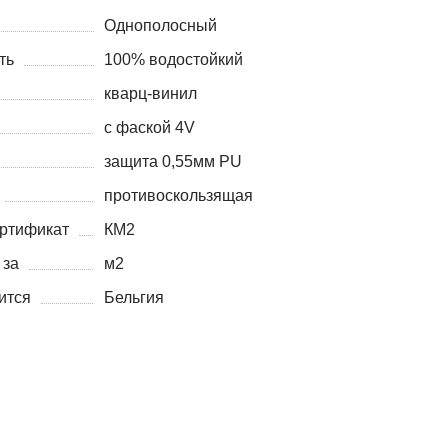
Однополосный
ть
100% водостойкий
кварц-винил
с фаской 4V
защита 0,55мм PU
противоскользящая
ртификат
КМ2
 за
м2
ится
Бельгия