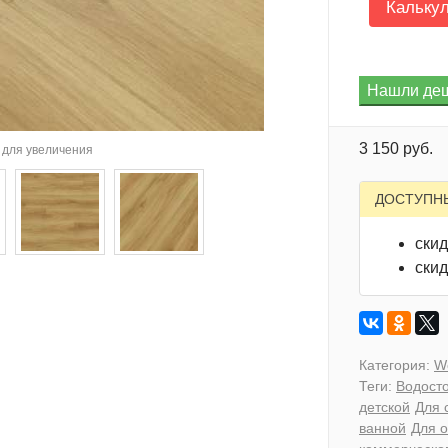
Кальку
3 150 руб.
для увеличения
ДОСТУПН
скид
скид
Категория:
W
Теги:
Водосто
детской
Для 
ванной
Для 