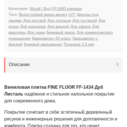
Категория:
Wood | Вуд FF1400 клеевая
Теги:
Водостойкий кварц-винил
LVT
Декоры под
дерево
Для детской
Для спальни
Для гостиной
Для
кухни
Для коридора
Для ванной
Для офиса
Для
квартиры
Для дома
Бежевый декор
Для коммерческого
помещения
Кварцвинил 43 класс
Кварцвинил с
фаской
Клеевой кварцвинил
Толщина 2.5 мм
Описание
Виниловая плитка FINE FLOOR FF-1434 Дуб
Листаль
надёжное и стильное напольное покрытие
для современного дома.
Покрытие сочетает в себе эстетичный деревянный
рисунок и инженерные решения для долговечности и
комфорта. Плитка создана для тех, кто ценит