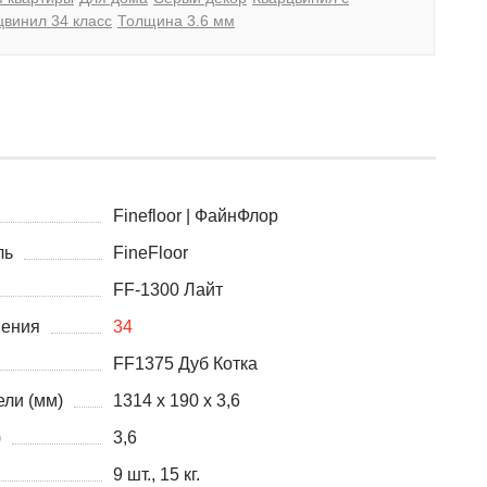
цвинил 34 класс
Толщина 3.6 мм
Finefloor | ФайнФлор
ль
FineFloor
FF-1300 Лайт
нения
34
FF1375 Дуб Котка
ли (мм)
1314 х 190 х 3,6
)
3,6
9 шт., 15 кг.