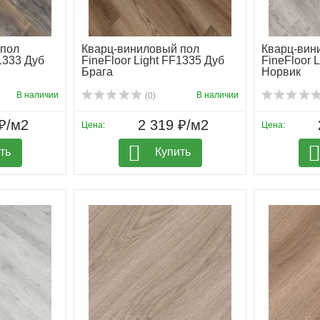
 пол
Кварц-виниловый пол
Кварц-вин
F1333 Дуб
FineFloor Light FF1335 Дуб
FineFloor 
Брага
Норвик
В наличии
В наличии
(0)
₽/м2
2 319 ₽/м2
Цена:
Цена:
ть
Купить