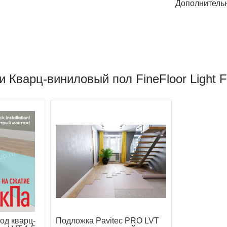
Дополнитель
 Кварц-виниловый пол FineFloor Light 
од кварц-
Подложка Pavitec PRO LVT