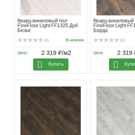
Кварц-виниловый пол
Кварц-виниловый
FineFloor Light FF1325 Дуб
FineFloor Light F
Безье
Борда
В наличии
(0)
(0)
2 319 ₽/м2
2 319 
Цена:
Цена:
Купить
Купи