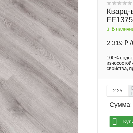
Кварц-в
FF1375
В наличи
2 319 ₽
100% водост
износостойк
свойства, 
Сумма:
Куп