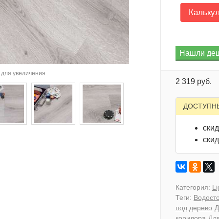
Кальку
для увеличения
2 319 руб.
ДОСТУПН
скид
скид
Категория:
L
Теги:
Водосто
под дерево
Д
коридора
Дл