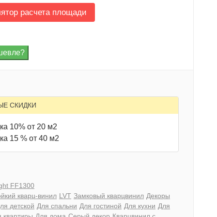
лятор расчета площади
ЫЕ СКИДКИ
ка 10% от 20 м2
ка 15 % от 40 м2
ight FF1300
йкий кварц-винил
LVT
Замковый кварцвинил
Декоры
ля детской
Для спальни
Для гостиной
Для кухни
Для
я квартиры
Для дома
Серый декор
Кварцвинил с