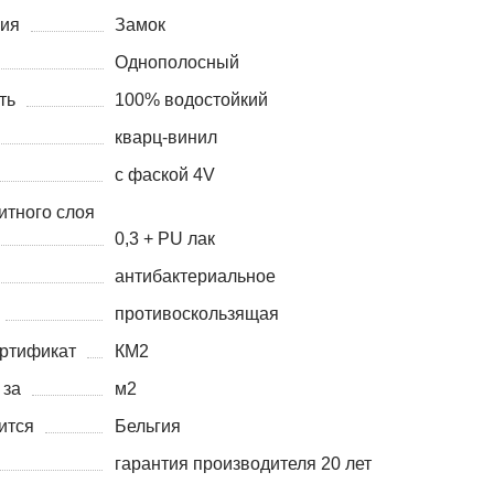
ния
Замок
Однополосный
ть
100% водостойкий
кварц-винил
с фаской 4V
итного слоя
0,3 + PU лак
антибактериальное
противоскользящая
ртификат
КМ2
 за
м2
ится
Бельгия
гарантия производителя 20 лет