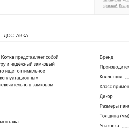
фаской
Квар
ДОСТАВКА
 Котка
представляет собой
Бренд
уру и надёжный замковый
Производите
кто ищет оптимальное
Коллекция
 эксплуатационным
сключительно в замковом
Класс приме
Декор
Размеры пане
Толщина (мм
и монтажа
Упаковка