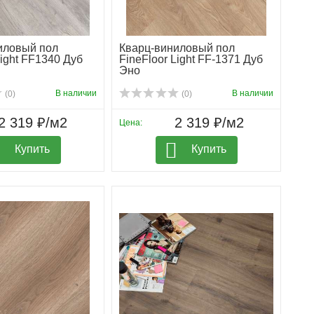
иловый пол
Кварц-виниловый пол
Light FF1340 Дуб
FineFloor Light FF-1371 Дуб
Эно
В наличии
В наличии
(0)
(0)
2 319 ₽/м2
2 319 ₽/м2
Цена:
Купить
Купить