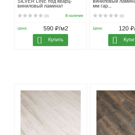
SILVER LINE под кварц-
виниловый ламина
виниловый ламинат
мм гар...
В наличии
(0)
(0)
590 ₽/м2
120 ₽
Цена:
Цена:
Купить
Купи