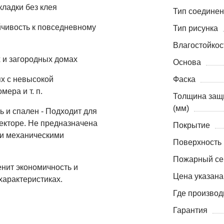
кладки без клея
Тип соедине
чивость к повседневному
Тип рисунка
Влагостойкос
 и загородных домах
Основа
х с невысокой
Фаска
ера и т. п.
Толщина защ
(мм)
ь и спален - Подходит для
екторе. Не предназначена
Покрытие
ми механическими
Поверхность
Пожарный се
ценит экономичность и
Цена указана
характеристиках.
Где производ
Гарантия