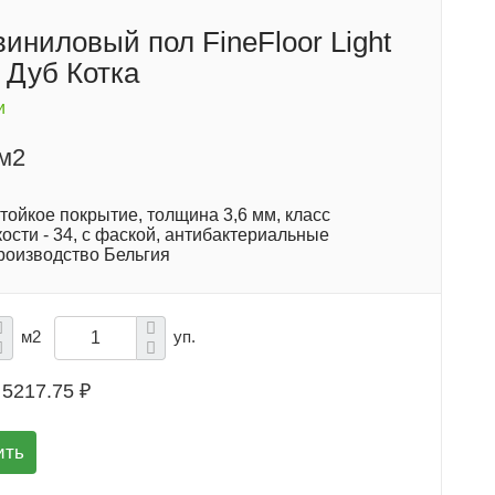
иниловый пол FineFloor Light
 Дуб Котка
и
/м2
ойкое покрытие, толщина 3,6 мм, класс
ости - 34, с фаской, антибактериальные
производство Бельгия
м2
уп.
5217.75 ₽
ить