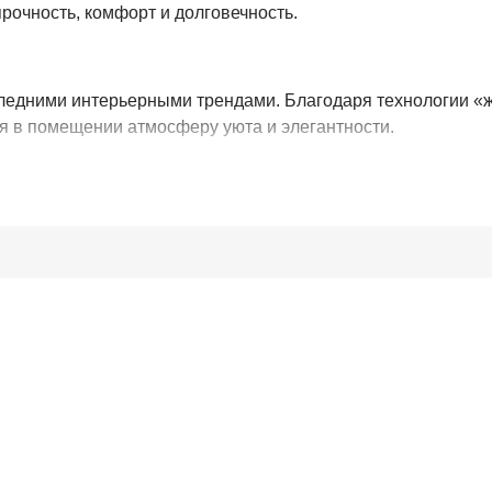
рочность, комфорт и долговечность.
едними интерьерными трендами. Благодаря технологии «жи
я в помещении атмосферу уюта и элегантности.
не и жёсткости SIGMA обеспечивает отличные тепло- и зв
и незаметным.
ой защищает покрытие от истирания и механических повре
ная основа предотвращает деформацию линолеума при изме
плением.
ion создаёт надёжный барьер против загрязнений и износа.
пречное качество, стиль и практичность в каждой детали.