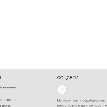
Ы
СОЦСЕТИ
й ламинат
е покрытия
Мы получаем и обрабатываем
персональные данные посетит
я доска