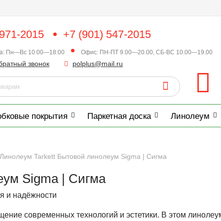
 971-2015
+7 (901) 547-2015
ка: Пн—Вс 10:00—18:00
Офис: ПН-ПТ 9.00—20.00, СБ-ВС 10.00—19.00
братный звонок
polplus@mail.ru
обковые покрытия
Паркетная доска
Линолеум
Линолеум Tarkett Бытовой линолеум Sigma | Сигма
еум Sigma | Сигма
ля и надёжности
ощение современных технологий и эстетики. В этом линоле