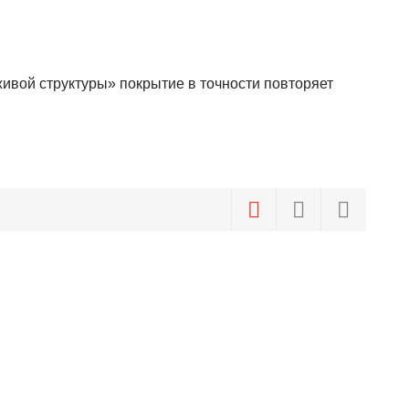
вой структуры» покрытие в точности повторяет
укоизоляционные свойства. По такому полу приятно
ждений, сохраняя его первоначальный вид даже при
нениях температуры, что особенно важно для
 Уборка становится быстрой и необременительной —