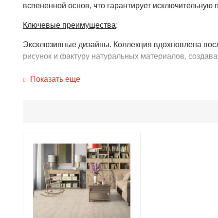
вспененной основ, что гарантирует исключительную п
Ключевые преимущества
:
Эксклюзивные дизайны. Коллекция вдохновлена посл
рисунок и фактуру натуральных материалов, создава
Оптимальный комфорт. Благодаря продуманной толщи
Показать еще
ходить босиком, а шум шагов становится практическ
Повышенная износостойкость. Усиленный верхний сл
интенсивной эксплуатации.
Устойчивость к перепадам температур. Дублирован
загородных домов и помещений с нерегулярным ото
Лёгкость в уходе. Верхнее покрытие Extreme protect
покрытие надолго сохраняет свежесть и чистоту.
SIGMA от Tarkett — это выбор для тех, кто ценит безу