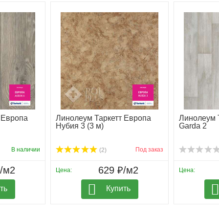
 Европа
Линолеум Таркетт Европа
Линолеум 
Нубия 3 (3 м)
Garda 2
В наличии
Под заказ
(2)
₽/м2
629 ₽/м2
Цена:
Цена:
ть
Купить