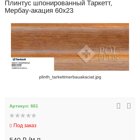
Плинтус шпонированный Таркетт,
Мербау-акация 60x23
plinth_tarkettmerbauakaciat.jpg
Артикул:
661
Под заказ
/м.п.
540 ₽