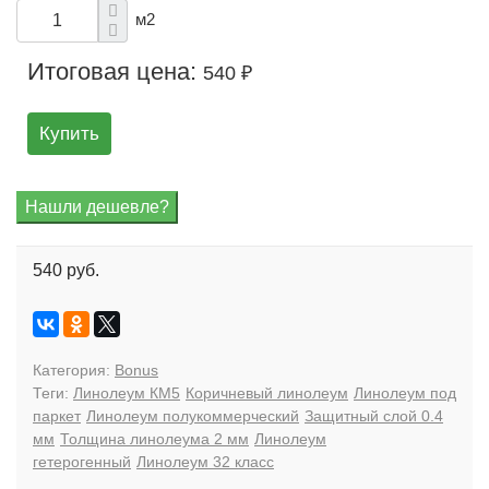
м2
Итоговая цена:
540 ₽
Купить
540 руб.
Категория:
Bonus
Теги:
Линолеум КМ5
Коричневый линолеум
Линолеум под
паркет
Линолеум полукоммерческий
Защитный слой 0.4
мм
Толщина линолеума 2 мм
Линолеум
гетерогенный
Линолеум 32 класс