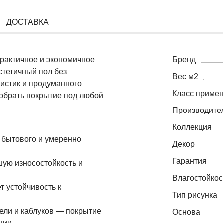
ДОСТАВКА
рактичное и экономичное
Бренд
эстетичный пол без
Вес м2
ристик и продуманного
Класс приме
добрать покрытие под любой
Производите
Коллекция
 бытового и умеренно
Декор
Гарантия
шую износостойкость и
Влагостойкос
т устойчивость к
Тип рисунка
ели и каблуков — покрытие
Основа
ции.