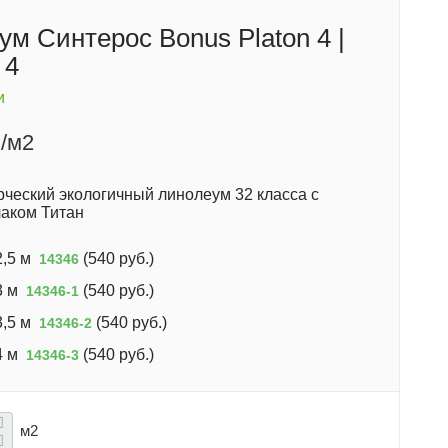
ум Синтерос Bonus Platon 4 |
 4
и
/м2
ческий экологичный линолеум 32 класса с
аком Титан
,5 м
(
540 руб.
)
14346
3 м
(
540 руб.
)
14346-1
,5 м
(
540 руб.
)
14346-2
4 м
(
540 руб.
)
14346-3
м2