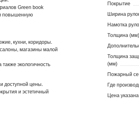
Покрытие
ериалов Green book
Ширина рулон
 и повышенную
Намотка руло
Толщина (мм
жие, кухни, коридоры.
Дополнитель
 салоны, магазины малой
Толщина защ
(мм)
а также экологичность
Пожарный се
и доступной цены.
Где производ
окрытия и эстетичный
Цена указана