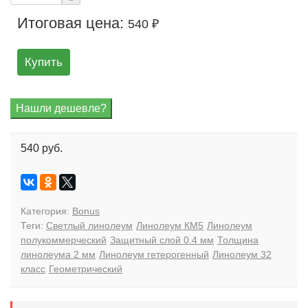
Итоговая цена:
540 ₽
Купить
540 руб.
Категория:
Bonus
Теги:
Светлый линолеум
Линолеум КМ5
Линолеум
полукоммерческий
Защитный слой 0.4 мм
Толщина
линолеума 2 мм
Линолеум гетерогенный
Линолеум 32
класс
Геометрический