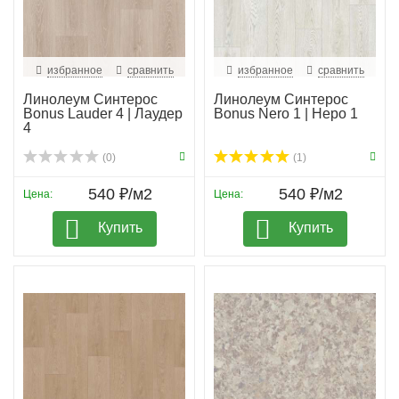
избранное
сравнить
избранное
сравнить
Линолеум Синтерос
Линолеум Синтерос
Bonus Lauder 4 | Лаудер
Bonus Nero 1 | Неро 1
4
(0)
(1)
540 ₽/м2
540 ₽/м2
Цена:
Цена:
Купить
Купить