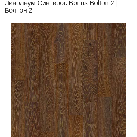
Линолеум Синтерос Bonus Bolton 2 |
Болтон 2