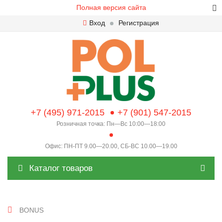
Полная версия сайта
Вход
Регистрация
+7 (495) 971-2015
+7 (901) 547-2015
Розничная точка: Пн—Вс 10:00—18:00
Офис: ПН-ПТ 9.00—20.00, СБ-ВС 10.00—19.00
Каталог товаров
BONUS