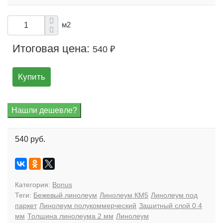
м2
Итоговая цена:
540 ₽
Купить
540 руб.
Категория:
Bonus
Теги:
Бежевый линолеум
Линолеум КМ5
Линолеум под
паркет
Линолеум полукоммерческий
Защитный слой 0.4
мм
Толщина линолеума 2 мм
Линолеум