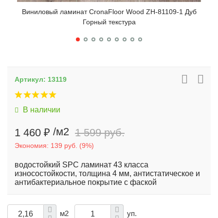
Виниловый ламинат CronaFloor Wood ZH-81109-1 Дуб
Вин
Горный текстура
Артикул:
13119
В наличии
/м2
1 460 ₽
1 599 руб.
Экономия:
139 руб.
(
9%
)
водостойкий SPC ламинат 43 класса
износостойкости, толщина 4 мм, антистатическое и
антибактериальное покрытие с фаской
м2
уп.