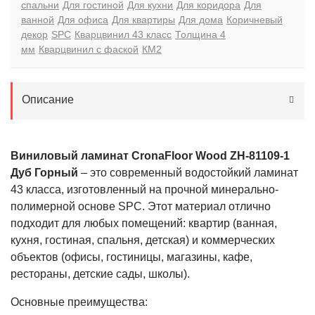
спальни
Для гостиной
Для кухни
Для коридора
Для
ванной
Для офиса
Для квартиры
Для дома
Коричневый
декор
SPC
Кварцвинил 43 класс
Толщина 4
мм
Кварцвинил с фаской
КМ2
Описание
Виниловый ламинат CronaFloor Wood ZH-81109-1
Дуб Горный
– это современный водостойкий ламинат
43 класса, изготовленный на прочной минерально-
полимерной основе SPC. Этот материал отлично
подходит для любых помещений: квартир (ванная,
кухня, гостиная, спальня, детская) и коммерческих
объектов (офисы, гостиницы, магазины, кафе,
рестораны, детские сады, школы).
Основные преимущества: