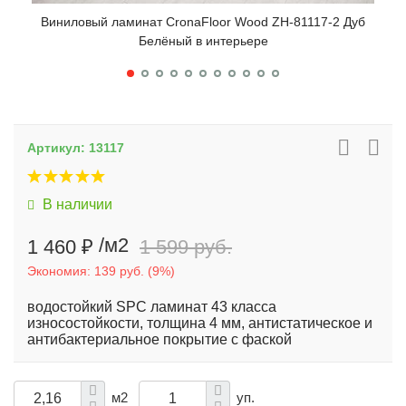
Виниловый ламинат CronaFloor Wood ZH-81117-2 Дуб
Вин
Белёный в интерьере
Артикул:
13117
В наличии
/м2
1 460 ₽
1 599 руб.
Экономия:
139 руб.
(
9%
)
водостойкий SPC ламинат 43 класса
износостойкости, толщина 4 мм, антистатическое и
антибактериальное покрытие с фаской
м2
уп.