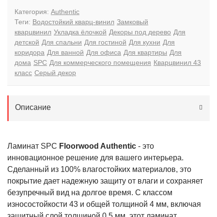
Категория:
Authentic
Теги:
Водостойкий кварц-винил
Замковый
кварцвинил
Укладка ёлочкой
Декоры под дерево
Для
детской
Для спальни
Для гостиной
Для кухни
Для
коридора
Для ванной
Для офиса
Для квартиры
Для
дома
SPC
Для коммерческого помещения
Кварцвинил 43
класс
Серый декор
Описание
Ламинат SPC
Floorwood Authentic
- это
инновационное решение для вашего интерьера.
Сделанный из 100% влагостойких материалов, это
покрытие дает надежную защиту от влаги и сохраняет
безупречный вид на долгое время. С классом
износостойкости 43 и общей толщиной 4 мм, включая
защитный слой толщиной 0,5 мм, этот ламинат