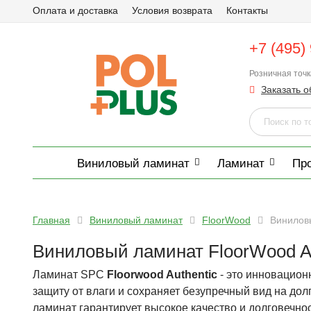
Оплата и доставка
Условия возврата
Контакты
+7 (495)
Розничная точ
Заказать о
Виниловый ламинат
Ламинат
Пр
Главная
Виниловый ламинат
FloorWood
Виниловы
Виниловый ламинат FloorWood Au
Ламинат SPC
Floorwood Authentic
- это инновацион
защиту от влаги и сохраняет безупречный вид на дол
ламинат гарантирует высокое качество и долговечнос