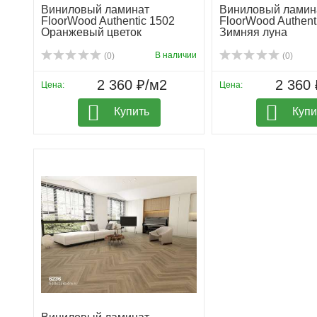
Виниловый ламинат
Виниловый ламин
FloorWood Authentic 1502
FloorWood Authent
Оранжевый цветок
Зимняя луна
В наличии
(0)
(0)
2 360 ₽/м2
2 360 
Цена:
Цена:
Купить
Купи