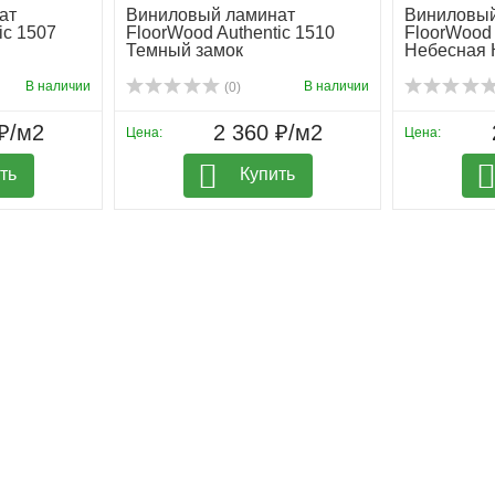
ат
Виниловый ламинат
Виниловый
ic 1507
FloorWood Authentic 1510
FloorWood 
Темный замок
Небесная К
В наличии
В наличии
(0)
₽/м2
2 360 ₽/м2
Цена:
Цена:
ть
Купить