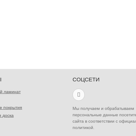
Ы
СОЦСЕТИ
й ламинат
е покрытия
Мы получаем и обрабатываем
персональные данные посетит
я доска
сайта в соответствии с официа
политикой.