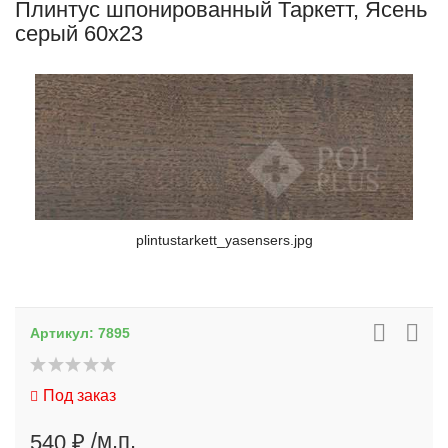
Плинтус шпонированный Таркетт, Ясень
серый 60x23
plintustarkett_yasensers.jpg
Артикул:
7895
Под заказ
/м.п.
540 ₽