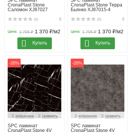
SPC ламинат
SPC ламинат
CronaPlast Stone
CronaPlast Stone Терра
Саломон XJ87027
Бьянко XJ87015-4
(0)
(0)
1 370 ₽/м2
1 370 ₽/м2
Цена:
1 706 ₽
Цена:
1 706 ₽
Купить
Купить
-20%
-20%
избранное
сравнить
избранное
сравнить
SPC ламинат
SPC ламинат
CronaPlast Stone 4V
CronaPlast Stone 4V