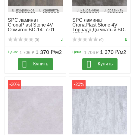
избранное
сравнить
избранное
сравнить
SPC ламинат
SPC ламинат
CronaPlast Stone 4V
CronaPlast Stone 4V
Ормигон BD-1417-01
Торнадо Дымчатый BD-
1790-10
(0)
(0)
1 370 ₽/м2
1 370 ₽/м2
Цена:
1 706 ₽
Цена:
1 706 ₽
Купить
Купить
-20%
-20%