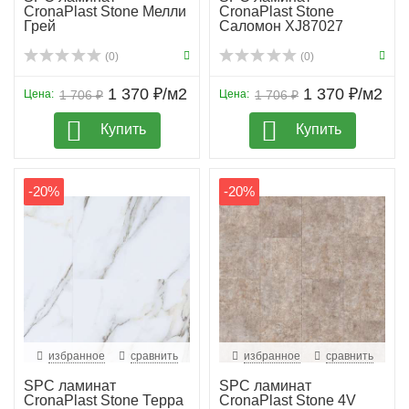
CronaPlast Stone Мелли
CronaPlast Stone
Грей
Саломон XJ87027
(0)
(0)
1 370 ₽/м2
1 370 ₽/м2
Цена:
1 706 ₽
Цена:
1 706 ₽
Купить
Купить
-20%
-20%
избранное
сравнить
избранное
сравнить
SPC ламинат
SPC ламинат
CronaPlast Stone Терра
CronaPlast Stone 4V