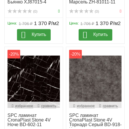
Бьянко XJ87015-4
Марсель ZH-81011-11
(0)
(0)
1 370 ₽/м2
1 370 ₽/м2
Цена:
1 706 ₽
Цена:
1 706 ₽
Купить
Купить
-20%
-20%
избранное
сравнить
избранное
сравнить
SPC ламинат
SPC ламинат
CronaPlast Stone 4V
CronaPlast Stone 4V
Ноче BD-602-11
Торнадо Серый BD-918-