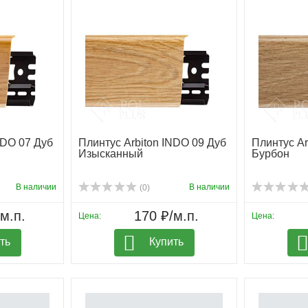
NDO 07 Дуб
Плинтус Arbiton INDO 09 Дуб
Плинтус Ar
Изысканный
Бурбон
В наличии
В наличии
(0)
м.п.
170 ₽/м.п.
Цена:
Цена:
ть
Купить