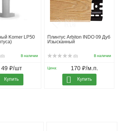
ный Korner LP50
Плинтус Arbiton INDO 09 Дуб
Плин
нтуса)
Изысканный
Бур
В наличии
В наличии
(0)
(0)
49 ₽/шт
170 ₽/м.п.
Цена:
Цена:
Купить
Купить