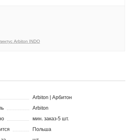
линтус Arbiton INDO
Arbiton | Арбитон
ль
Arbiton
но
мин. заказ-5 шт.
ится
Польша
 за
шт