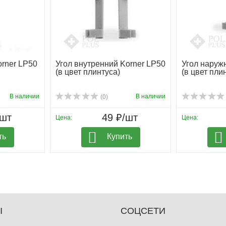
rner LP50
Угол внутренний Korner LP50
Угол наруж
(в цвет плинтуса)
(в цвет пли
В наличии
В наличии
(0)
/шт
49 ₽/шт
Цена:
Цена:
ть
Купить
Ы
СОЦСЕТИ