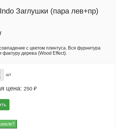
 Indo Заглушки (пара лев+пр)
т
 совпадение с цветом плинтуса. Вся фурнитура
и фактуру дерева (Wood Effect).
шт
я цена:
250 ₽
ить