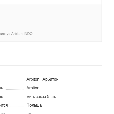
линтус Arbiton INDO
Arbiton | Арбитон
ль
Arbiton
но
мин. заказ-5 шт.
ится
Польша
 за
шт