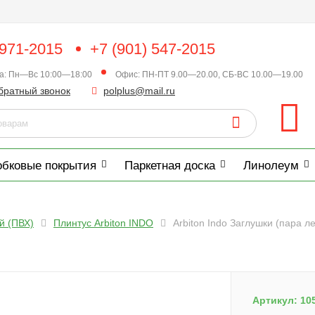
 971-2015
+7 (901) 547-2015
ка: Пн—Вс 10:00—18:00
Офис: ПН-ПТ 9.00—20.00, СБ-ВС 10.00—19.00
братный звонок
polplus@mail.ru
обковые покрытия
Паркетная доска
Линолеум
й (ПВХ)
Плинтус Arbiton INDO
Arbiton Indo Заглушки (пара л
Артикул:
10