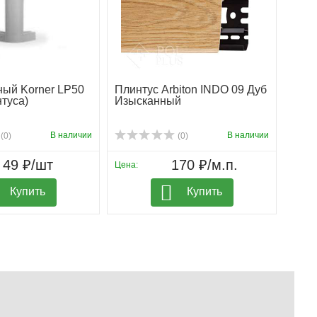
ный Korner LP50
Плинтус Arbiton INDO 09 Дуб
Плин
нтуса)
Изысканный
Бур
В наличии
В наличии
(0)
(0)
49 ₽/шт
170 ₽/м.п.
Цена:
Цена:
Купить
Купить