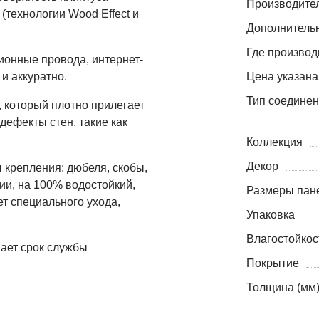
Производите
(технологии Wood Effect и
Дополнитель
Где производ
ионные провода, интернет-
и аккуратно.
Цена указана
Тип соедине
, который плотно прилегает
дефекты стен, такие как
Коллекция
Декор
 крепления: дюбеля, скобы,
мии, на 100% водостойкий,
Размеры пане
ет специального ухода,
Упаковка
Влагостойкос
ает срок службы
Покрытие
Толщина (мм