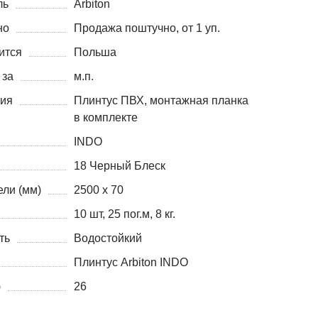
ль
Arbiton
но
Продажа поштучно, от 1 уп.
ится
Польша
 за
м.п.
ния
Плинтус ПВХ, монтажная планка
в комплекте
INDO
18 Черный Блеск
ли (мм)
2500 х 70
10 шт, 25 пог.м, 8 кг.
ть
Водостойкий
Плинтус Arbiton INDO
)
26