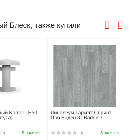
ый Блеск, также купили
ный Korner LP50
Линолеум Таркетт Спринт
Arbi
нтуса)
Про Баден 3 | Baden 3
В наличии
В наличии
(0)
(0)