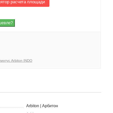
лятор расчета площади
линтус Arbiton INDO
Arbiton | Арбитон