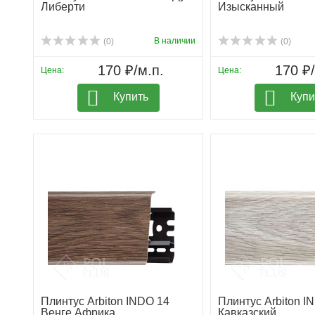
Либерти
Изысканный
В наличии
(0)
(0)
170 ₽/м.п.
170 ₽/
Цена:
Цена:
Купить
Купи
Плинтус Arbiton INDO 14
Плинтус Arbiton I
Венге Африка
Кавказский