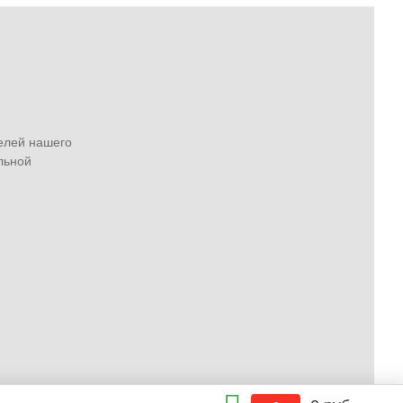
елей нашего
льной