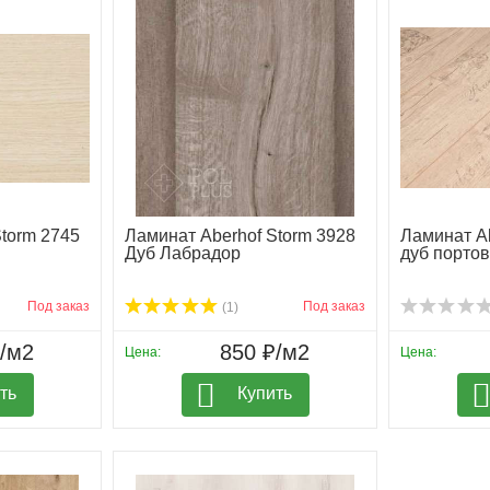
torm 2745
Ламинат Aberhof Storm 3928
Ламинат Ab
Дуб Лабрадор
дуб порто
Под заказ
Под заказ
(1)
₽/м2
850 ₽/м2
Цена:
Цена:
ть
Купить