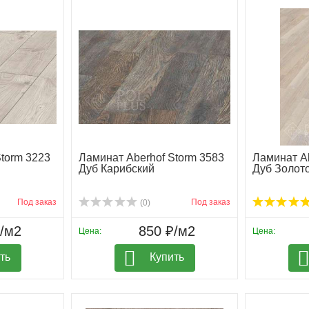
torm 3223
Ламинат Aberhof Storm 3583
Ламинат Ab
Дуб Карибский
Дуб Золот
Под заказ
Под заказ
(0)
₽/м2
850 ₽/м2
Цена:
Цена:
ть
Купить