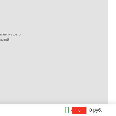
елей нашего
льной
0 руб.
0