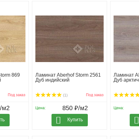
torm 869
Ламинат Aberhof Storm 2561
Ламинат Ab
й
Дуб индийский
Дуб арктич
Под заказ
Под заказ
(1)
₽/м2
850 ₽/м2
Цена:
Цена:
ть
Купить