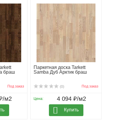
rkett
Паркетная доска Tarkett
а браш
Samba Дуб Арктик браш
Под заказ
Под заказ
(0)
₽/м2
4 094 ₽/м2
Цена:
ть
Купить