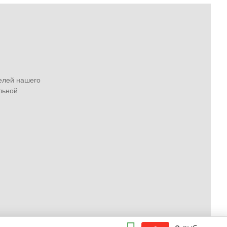
елей нашего
льной