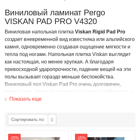
Виниловый ламинат Pergo
VISKAN PAD PRO V4320
Виниловая напольная плитка
Viskan Rigid Pad Pro
создает вневременной вид известняка или альпийского
камня, одновременно создавая ощущение мягкости и
тепла под ногами. Напольная плитка Viskan выглядит
как настоящая, но менее хрупкая. А благодаря
превосходной ударопрочности, падение вещей на эти
полы вызывает гораздо меньше беспокойства.
Виниловый пол Viskan Pad Pro очень долговечен,
имеет очень прочную основу и высокую устойчивость к
Показать еще
пятнам и износу. Пол имеет водонепроницаемую
поверхность, что делает его отличным выбором даже
для кухни или прихожей. Viskan легко устанавливается
Сортировать по:
с помощью системы замков Uniclic. Все декоры из этой
коллекции поставляются с опцией Pad pro, в которой
подложка уже прикреплена. Viskan идеально подходит
-15%
-15%