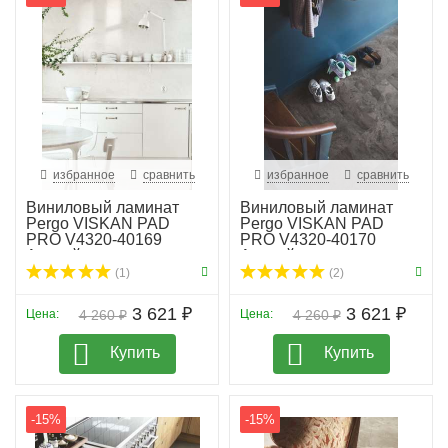
для ремонта, поскольку его легко установить даже на
неровные поверхности, например, на кафельный пол.
Также доступна коллекция
Viskan Pro
, которая
включает в себя те же декоры без подложки.
избранное
сравнить
избранное
сравнить
Виниловый ламинат
Виниловый ламинат
Pergo VISKAN PAD
Pergo VISKAN PAD
PRO V4320-40169
PRO V4320-40170
Альпий...
Альпий...
(1)
(2)
3 621 ₽
3 621 ₽
Цена:
4 260 ₽
Цена:
4 260 ₽
Купить
Купить
-15%
-15%