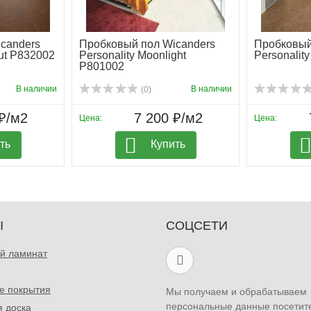
 экологичности, долговечности и комфорта, которое позволи
canders
Пробковый пол Wicanders
Пробковый
nut P832002
Personality Moonlight
Personalit
P801002
В наличии
В наличии
(0)
₽/м2
7 200 ₽/м2
Цена:
Цена:
ть
Купить
Ы
СОЦСЕТИ
й ламинат
е покрытия
Мы получаем и обрабатываем
персональные данные посетит
я доска