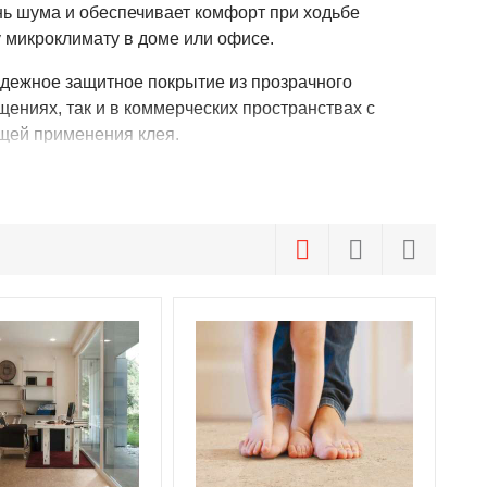
нь шума и обеспечивает комфорт при ходьбе
у микроклимату в доме или офисе.
адежное защитное покрытие из прозрачного
щениях, так и в коммерческих пространствах с
щей применения клея.
воляя подобрать покрытие для любого интерьера. По
 даже при попадании влаги.
 и сохраняет привлекательный внешний вид на
ержания чистоты достаточно обычной влажной уборки.
тому полы особенно хорошо подходят для детских