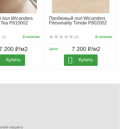
т создать стильное и уютное пространство на долгие
 пол Wicanders
Пробковый пол Wicanders
y Tea P810002
Personality Timide P802002
В наличии
В наличии
(0)
(0)
7 200 ₽/м2
7 200 ₽/м2
Цена:
Купить
Купить
елей нашего