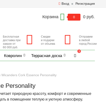
Вход
Регистрация
Корзина
0 руб.
0
Бесплатная
Скидки
Отправим
доставка при
и подарки
в любой
заказе от
от объема
город России
60 000 руб.
3
Ковролин
Террасная доска
Wicanders Cork Essence Personality
 Personality
очетает природную красоту, комфорт и современные
дать в помещении теплую и уютную атмосферу.