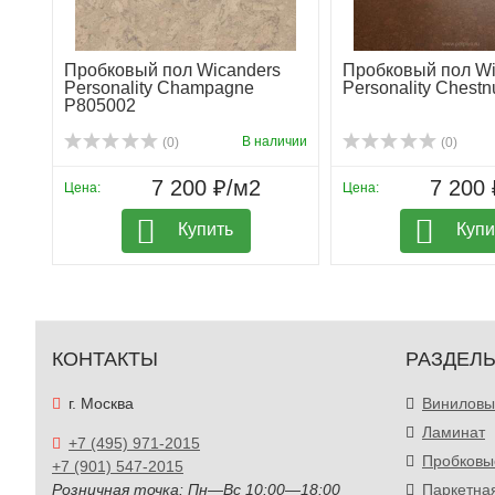
Wicanders Cork Essence Personality — это сочетание
годы.
Пробковый пол Wicanders
Пробковый пол Wi
Personality Champagne
Personality Chest
P805002
В наличии
(0)
(0)
7 200 ₽/м2
7 200 
Цена:
Цена:
Купить
Купи
КОНТАКТЫ
РАЗДЕЛ
г. Москва
Виниловы
Ламинат
+7 (495) 971-2015
Пробковы
+7 (901) 547-2015
Розничная точка: Пн—Вс 10:00—18:00
Паркетна