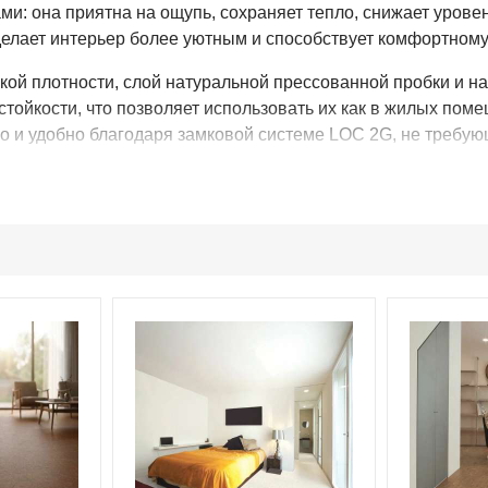
и: она приятна на ощупь, сохраняет тепло, снижает урове
 делает интерьер более уютным и способствует комфортном
кой плотности, слой натуральной прессованной пробки и н
стойкости, что позволяет использовать их как в жилых поме
 и удобно благодаря замковой системе LOC 2G, не требую
в различных оттенках и фактурах натуральной пробки, поз
 противоскользящими свойствами и сохраняет устойчивость
 интенсивные нагрузки, устойчиво к повседневному износу
25 лет.
ие препятствует накоплению пыли и загрязнений. Для подд
щает звуки и снижает уровень ударного шума. Благодаря э
а и комфорт.