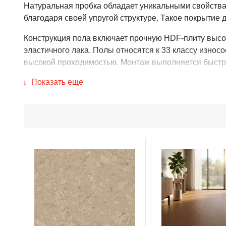
Натуральная пробка обладает уникальными свойствам
благодаря своей упругой структуре. Такое покрытие
Конструкция пола включает прочную HDF-плиту высо
эластичного лака. Полы относятся к 33 классу износо
высокой проходимостью. Монтаж выполняется быстро
Показать еще
Преимущества
Wicanders Cork Essence Personality
:
• Элегантный внешний вид. Коллекция представлена 
эстетике такие полы не уступают дорогому паркету.
• Безопасность эксплуатации. Поверхность обладает
• Высокая износостойкость. Покрытие рассчитано на
протяжении многих лет. Срок службы может достигать 
• Легкость ухода. Антистатическое защитное покрыт
• Отличная шумоизоляция. Пробка эффективно погло
комнат, спален и других помещений, где важны тишин