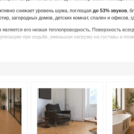
тивно снижает уровень шума, поглощая
до 53% звуков
, 
тир, загородных домов, детских комнат, спален и офисов, 
является его низкая теплопроводность. Поверхность всегда
ртизацию при ходьбе, уменьшая нагрузку на суставы и поз
ния в помещении.
вает влагу и не пропускает воду, поэтому клеевая пробка 
ожие. При правильном монтаже и соблюдении рекомендаций
ческое электричество, не притягивает пыль и не вызывает 
ергией, и всех, кто ценит здоровый микроклимат в доме. 
сокая эластичность. Даже после длительных нагрузок ма
 и комфорт при эксплуатации.
e Originals: