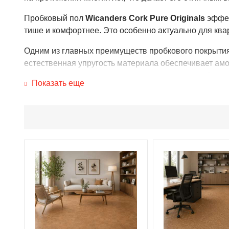
Пробковый пол
Wicanders Cork Pure Originals
эффек
тише и комфортнее. Это особенно актуально для квар
Одним из главных преимуществ пробкового покрытия 
естественная упругость материала обеспечивает амо
ежедневного использования и длительного пребыва
Показать еще
Структура натуральной пробки практически не впиты
влажностью, включая кухни, ванные комнаты и прих
даже в сложных условиях.
Пробковое напольное покрытие не накапливает стати
решением для семей с детьми, людей, страдающих алл
ухода.
Еще одно важное преимущество клеевой пробки — вы
деформаций, сохраняя привлекательный внешний вид
Преимущества клеевой пробки
Wicanders Cork Pur