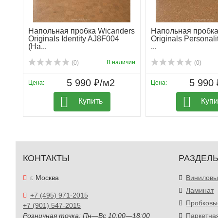
натуральное пробковое напольное покрытие;
высокая износостойкость и длительный срок службы;
Напольная пробка Wicanders
Напольная пробка
Originals Identity AJ8F004
Originals Personal
(Ha...
...
поглощение шума до 53%;
В наличии
(0)
(0)
теплый пол без дополнительного подогрева благодар
5 990 ₽/м2
5 990 
Цена:
Цена:
комфортная амортизация при ходьбе;
Купить
Купи
подходит для кухни, ванной комнаты и других поме
не накапливает статическое электричество и не прит
гипоаллергенный и экологически безопасный материа
КОНТАКТЫ
РАЗДЕЛ
г. Москва
Виниловы
Ламинат
+7 (495) 971-2015
Пробковы
+7 (901) 547-2015
Розничная точка: Пн—Вс 10:00—18:00
Паркетна