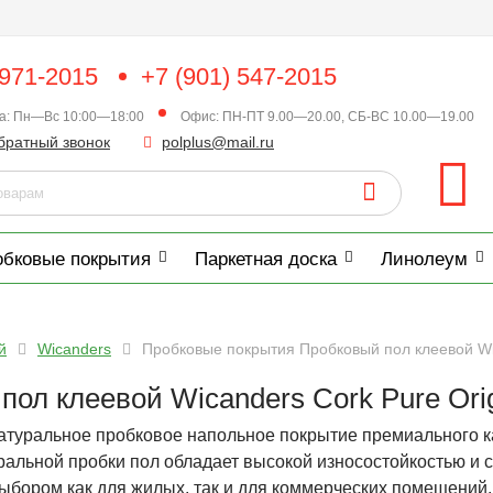
 971-2015
+7 (901) 547-2015
ка: Пн—Вс 10:00—18:00
Офис: ПН-ПТ 9.00—20.00, СБ-ВС 10.00—19.00
братный звонок
polplus@mail.ru
обковые покрытия
Паркетная доска
Линолеум
й
Wicanders
Пробковые покрытия Пробковый пол клеевой Wic
ол клеевой Wicanders Cork Pure Orig
туральное пробковое напольное покрытие премиального ка
уральной пробки пол обладает высокой износостойкостью и
выбором как для жилых, так и для коммерческих помещений.