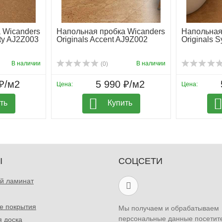
 Wicanders
Напольная пробка Wicanders
Напольная
ity AJ2Z003
Originals Accent AJ9Z002
Originals 
В наличии
В наличии
(0)
я низкой теплопроводности;
₽/м2
5 990 ₽/м2
Цена:
Цена:
ть
Купить
щений с повышенной влажностью;
ягивает пыль;
л; простой уход и сохранение первоначального внешнего 
Ы
СОЦСЕТИ
й ламинат
е покрытия
Мы получаем и обрабатываем
персональные данные посетит
я доска