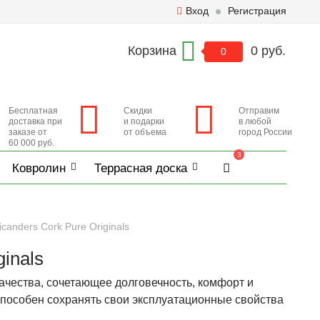
Вход
Регистрация
Корзина
0 руб.
0
Бесплатная
Скидки
Отправим
доставка при
и подарки
в любой
заказе от
от объема
город России
60 000 руб.
3
Ковролин
Террасная доска
anders Cork Pure Originals
inals
чества, сочетающее долговечность, комфорт и
 способен сохранять свои эксплуатационные свойства