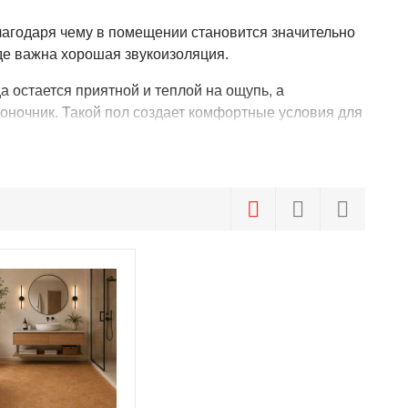
благодаря чему в помещении становится значительно
где важна хорошая звукоизоляция.
 остается приятной и теплой на ощупь, а
воночник. Такой пол создает комфортные условия для
подходит для укладки в помещениях с повышенной
 по эксплуатации покрытие сохраняет свои свойства
аллергических реакций. Это делает его отличным
Поверхность легко очищается и не требует сложного
териал восстанавливает первоначальную форму без