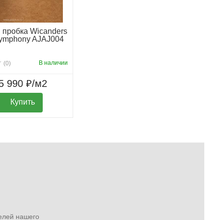
 пробка Wicanders
Symphony AJAJ004
В наличии
(0)
5 990 ₽/м2
Купить
вида на долгие годы
елей нашего