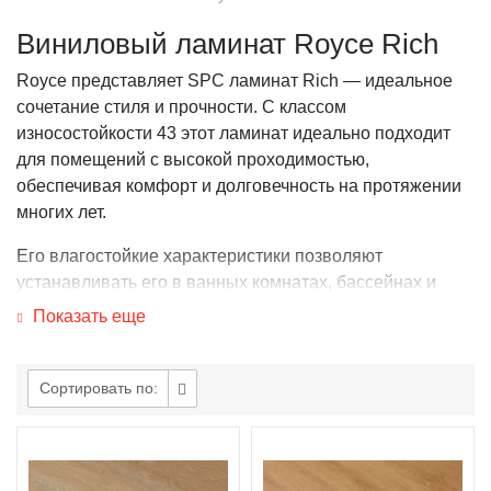
Виниловый ламинат Royce Rich
Royce представляет SPC ламинат Rich — идеальное
сочетание стиля и прочности. С классом
износостойкости 43 этот ламинат идеально подходит
для помещений с высокой проходимостью,
обеспечивая комфорт и долговечность на протяжении
многих лет.
Его влагостойкие характеристики позволяют
устанавливать его в ванных комнатах, бассейнах и
других местах с повышенной влажностью, что делает
Показать еще
его универсальным решением для любых условий.
Простая установка с помощью замка Click
обеспечивает быстрое и легкое обращение без
Сортировать по:
необходимости приглашать специалистов.
Безопасность и экологичность обеспечиваются
использованием только экологически чистых