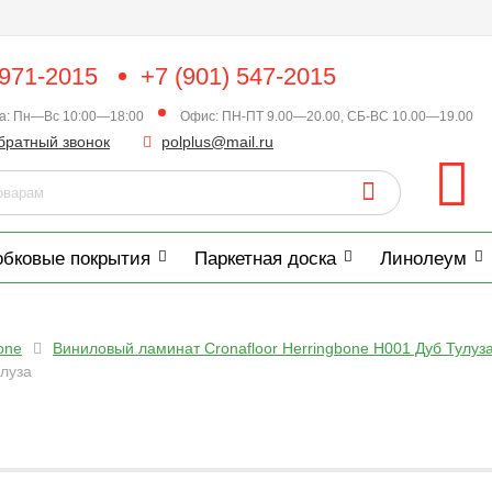
 971-2015
+7 (901) 547-2015
ка: Пн—Вс 10:00—18:00
Офис: ПН-ПТ 9.00—20.00, СБ-ВС 10.00—19.00
братный звонок
polplus@mail.ru
обковые покрытия
Паркетная доска
Линолеум
one
Виниловый ламинат Cronafloor Herringbone H001 Дуб Тулуз
улуза