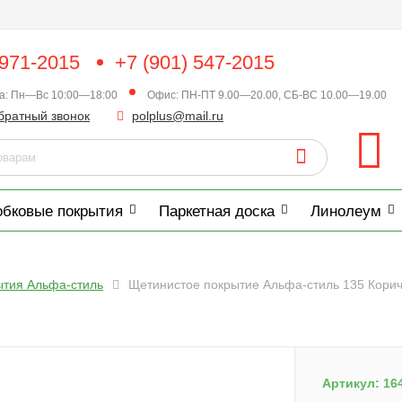
 971-2015
+7 (901) 547-2015
ка: Пн—Вс 10:00—18:00
Офис: ПН-ПТ 9.00—20.00, СБ-ВС 10.00—19.00
братный звонок
polplus@mail.ru
обковые покрытия
Паркетная доска
Линолеум
ытия Альфа-стиль
Щетинистое покрытие Альфа-стиль 135 Кори
Артикул:
16