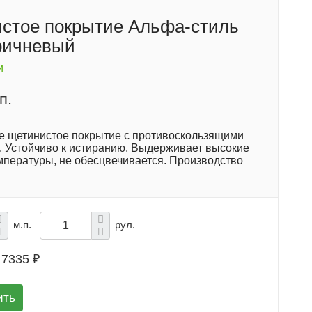
стое покрытие Альфа-стиль
ричневый
и
п.
е щетинистое покрытие с противоскользящими
. Устойчиво к истиранию. Выдерживает высокие
емпературы, не обесцвечивается. Производство
м.п.
рул.
7335 ₽
ить