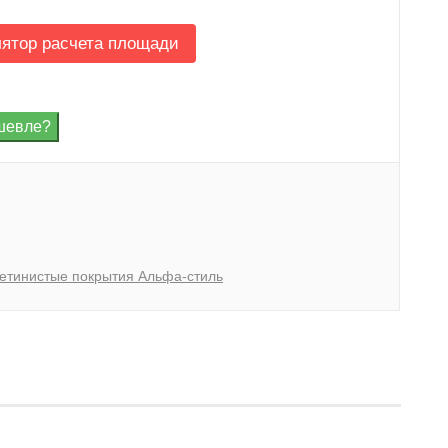
лятор расчета площади
етинистые покрытия Альфа-стиль