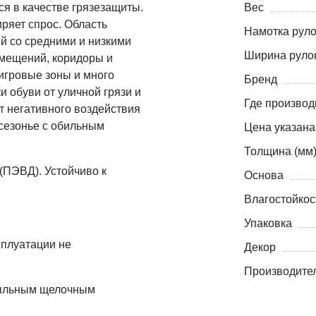
я в качестве грязезащиты.
Вес
ряет спрос. Область
Намотка руло
й со средними и низкими
Ширина рулон
мещений, коридоры и
 игровые зоны и много
Бренд
 обуви от уличной грязи и
Где производ
 негативного воздействия
жсезонье с обильным
Цена указана
Толщина (мм
(ПЭВД). Устойчиво к
Основа
Влагостойкос
Упаковка
сплуатации не
Декор
Производите
 мыльным щелочным