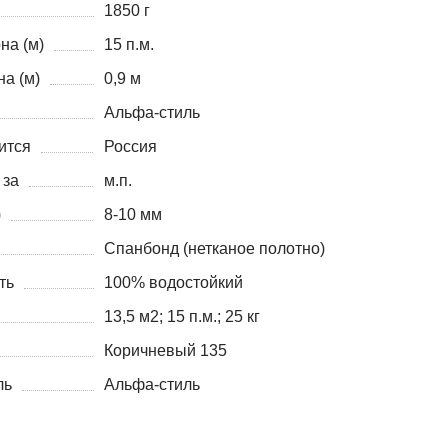
1850 г
на (м)
15 п.м.
а (м)
0,9 м
Альфа-стиль
ится
Россия
 за
м.п.
)
8-10 мм
Cпанбонд (нетканое полотно)
ть
100% водостойкий
13,5 м2; 15 п.м.; 25 кг
Коричневый 135
ль
Альфа-стиль