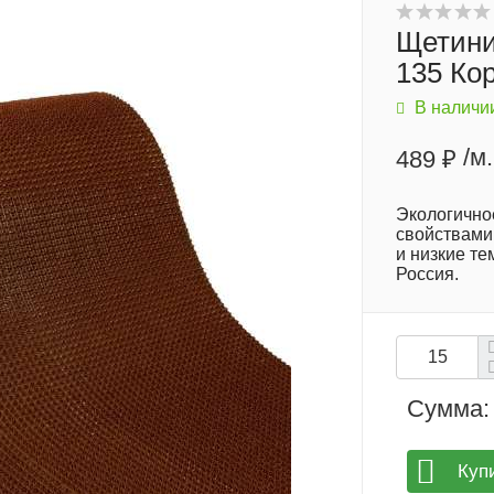
Щетини
135 Ко
В наличи
/м.
489 ₽
Экологично
свойствами
и низкие т
Россия.
Сумма:
Куп