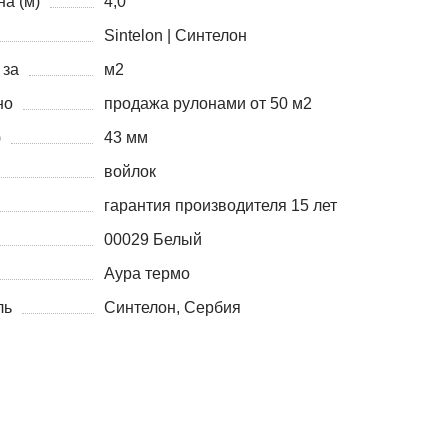
а (м)
4,0
Sintelon | Синтелон
 за
м2
но
продажа рулонами от 50 м2
)
43 мм
войлок
гарантия производителя 15 лет
00029 Белый
Аура термо
ль
Синтелон, Сербия