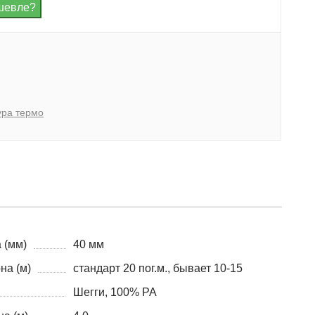
ура термо
 (мм)
40 мм
на (м)
стандарт 20 пог.м., бывает 10-15
Шегги, 100% PA