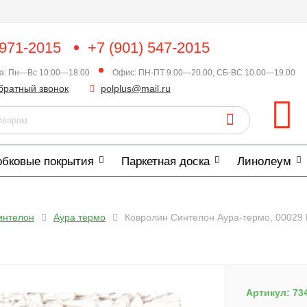
 971-2015
+7 (901) 547-2015
ка: Пн—Вс 10:00—18:00
Офис: ПН-ПТ 9.00—20.00, СБ-ВС 10.00—19.00
братный звонок
polplus@mail.ru
обковые покрытия
Паркетная доска
Линолеум
интелон
Аура термо
Ковролин Синтелон Аура-термо, 00029 
Артикул:
73