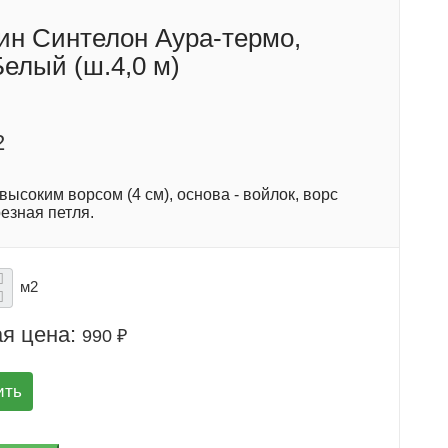
ин Синтелон Аура-термо,
Белый (ш.4,0 м)
2
высоким ворсом (4 см), основа - войлок, ворс
резная петля.
м2
я цена:
990 ₽
ить