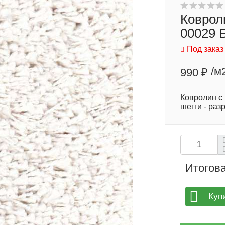
Коврол
00029 
Под заказ
/м
990 ₽
Ковролин с 
шегги - раз
Итогова
Куп