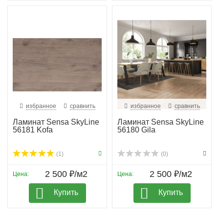
избранное
сравнить
избранное
сравнить
Ламинат Sensa SkyLine
Ламинат Sensa SkyLine
56181 Kofa
56180 Gila
(1)
(0)
2 500 ₽/м2
2 500 ₽/м2
Цена:
Цена:
Купить
Купить